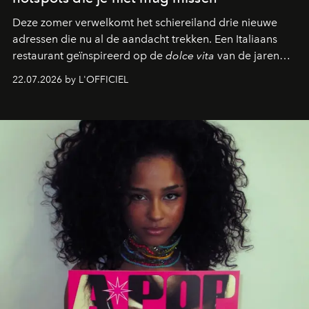
Deze zomer verwelkomt het schiereiland drie nieuwe
adressen die nu al de aandacht trekken. Een Italiaans
restaurant geïnspireerd op de
dolce vita
van de jaren
zestig, een Japanse hotspot die na zonsondergang
22.07.2026 by L'OFFICIEL
verandert in een bruisende ontmoetingsplek en de
legendarische Parijse club Raspoutine die eindelijk
neerstrijkt in Saint-Tropez. Dit zijn de nieuwe adressen
die deze zomer de toon zetten, van lange lunches tot
zwoele nachten.