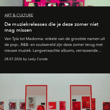
ART & CULTURE
De muziekreleases die je deze zomer niet
mag missen
Van Tyla tot Madonna: enkele van de grootste namen uit
de pop-, R&B- en soulwereld zijn deze zomer terug met
nieuwe muziek. Langverwachte albums, verrassende
comebacks en veelbelovende nieuwe projecten: dit zijn
28.07.2026 by Lesly Conde
de releases die je niet mag missen.