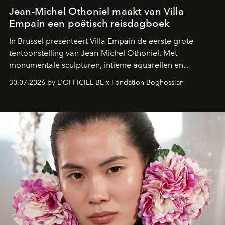
Jean-Michel Othoniel maakt van Villa
Empain een poëtisch reisdagboek
In Brussel presenteert Villa Empain de eerste grote
tentoonstelling van Jean-Michel Othoniel. Met
monumentale sculpturen, intieme aquarellen en
fonkelend Murano-glas creëert de Franse kunstenaar
30.07.2026 by L'OFFICIEL BE x Fondation Boghossian
een emotionele reis waarin elk werk de herinnering
oproept aan een ontmoeting, een bestemming of een
moment van verwondering.