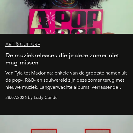
ART & CULTURE
De muziekreleases die je deze zomer niet
mag missen
Van Tyla tot Madonna: enkele van de grootste namen uit
de pop-, R&B- en soulwereld zijn deze zomer terug met
nieuwe muziek. Langverwachte albums, verrassende
comebacks en veelbelovende nieuwe projecten: dit zijn
28.07.2026 by Lesly Conde
de releases die je niet mag missen.