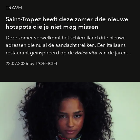
TRAVEL
Saint-Tropez heeft deze zomer drie nieuwe
hotspots die je niet mag missen
Deze zomer verwelkomt het schiereiland drie nieuwe
adressen die nu al de aandacht trekken. Een Italiaans
restaurant geïnspireerd op de
dolce vita
van de jaren
zestig, een Japanse hotspot die na zonsondergang
22.07.2026 by L'OFFICIEL
verandert in een bruisende ontmoetingsplek en de
legendarische Parijse club Raspoutine die eindelijk
neerstrijkt in Saint-Tropez. Dit zijn de nieuwe adressen
die deze zomer de toon zetten, van lange lunches tot
zwoele nachten.