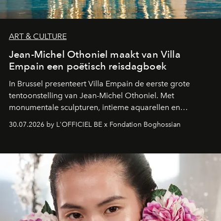
ART & CULTURE
Jean-Michel Othoniel maakt van Villa
Empain een poëtisch reisdagboek
In Brussel presenteert Villa Empain de eerste grote
tentoonstelling van Jean-Michel Othoniel. Met
monumentale sculpturen, intieme aquarellen en
fonkelend Murano-glas creëert de Franse kunstenaar
30.07.2026 by L'OFFICIEL BE x Fondation Boghossian
een emotionele reis waarin elk werk de herinnering
oproept aan een ontmoeting, een bestemming of een
moment van verwondering.