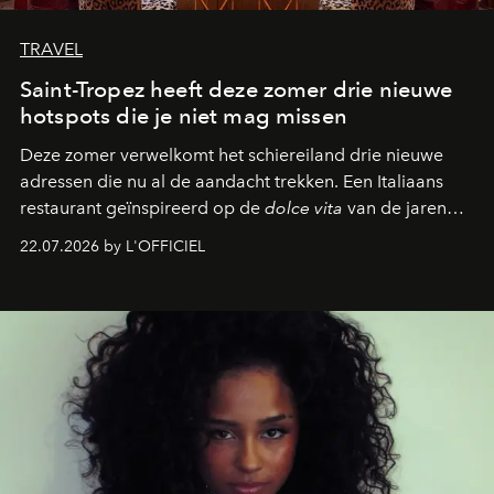
TRAVEL
Saint-Tropez heeft deze zomer drie nieuwe
hotspots die je niet mag missen
Deze zomer verwelkomt het schiereiland drie nieuwe
adressen die nu al de aandacht trekken. Een Italiaans
restaurant geïnspireerd op de
dolce vita
van de jaren
zestig, een Japanse hotspot die na zonsondergang
22.07.2026 by L'OFFICIEL
verandert in een bruisende ontmoetingsplek en de
legendarische Parijse club Raspoutine die eindelijk
neerstrijkt in Saint-Tropez. Dit zijn de nieuwe adressen
die deze zomer de toon zetten, van lange lunches tot
zwoele nachten.