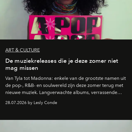
ART & CULTURE
De muziekreleases die je deze zomer niet
mag missen
Van Tyla tot Madonna: enkele van de grootste namen uit
de pop-, R&B- en soulwereld zijn deze zomer terug met
nieuwe muziek. Langverwachte albums, verrassende
comebacks en veelbelovende nieuwe projecten: dit zijn
28.07.2026 by Lesly Conde
de releases die je niet mag missen.