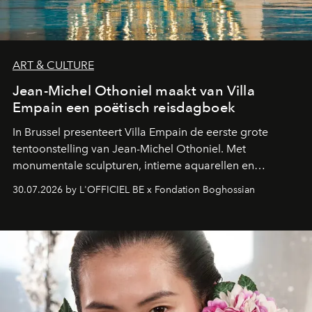
ART & CULTURE
Jean-Michel Othoniel maakt van Villa
Empain een poëtisch reisdagboek
In Brussel presenteert Villa Empain de eerste grote
tentoonstelling van Jean-Michel Othoniel. Met
monumentale sculpturen, intieme aquarellen en
fonkelend Murano-glas creëert de Franse kunstenaar
30.07.2026 by L'OFFICIEL BE x Fondation Boghossian
een emotionele reis waarin elk werk de herinnering
oproept aan een ontmoeting, een bestemming of een
moment van verwondering.