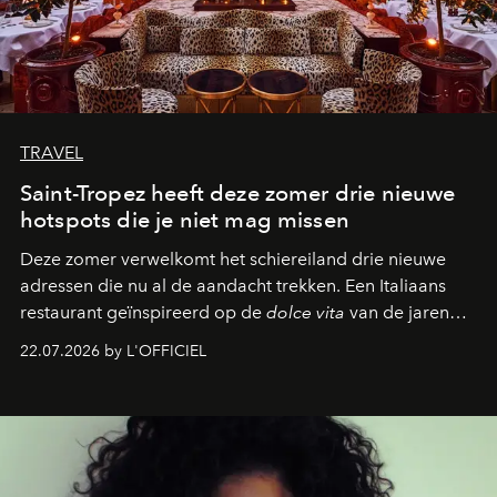
TRAVEL
Saint-Tropez heeft deze zomer drie nieuwe
hotspots die je niet mag missen
Deze zomer verwelkomt het schiereiland drie nieuwe
adressen die nu al de aandacht trekken. Een Italiaans
restaurant geïnspireerd op de
dolce vita
van de jaren
zestig, een Japanse hotspot die na zonsondergang
22.07.2026 by L'OFFICIEL
verandert in een bruisende ontmoetingsplek en de
legendarische Parijse club Raspoutine die eindelijk
neerstrijkt in Saint-Tropez. Dit zijn de nieuwe adressen
die deze zomer de toon zetten, van lange lunches tot
zwoele nachten.