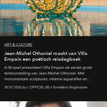
ART & CULTURE
Jean-Michel Othoniel maakt van Villa
Empain een poëtisch reisdagboek
In Brussel presenteert Villa Empain de eerste grote
tentoonstelling van Jean-Michel Othoniel. Met
monumentale sculpturen, intieme aquarellen en
fonkelend Murano-glas creëert de Franse kunstenaar
30.07.2026 by L'OFFICIEL BE x Fondation Boghossian
een emotionele reis waarin elk werk de herinnering
oproept aan een ontmoeting, een bestemming of een
moment van verwondering.