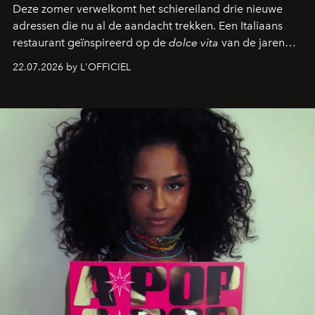
Deze zomer verwelkomt het schiereiland drie nieuwe
adressen die nu al de aandacht trekken. Een Italiaans
restaurant geïnspireerd op de
dolce vita
van de jaren
zestig, een Japanse hotspot die na zonsondergang
22.07.2026 by L'OFFICIEL
verandert in een bruisende ontmoetingsplek en de
legendarische Parijse club Raspoutine die eindelijk
neerstrijkt in Saint-Tropez. Dit zijn de nieuwe adressen
die deze zomer de toon zetten, van lange lunches tot
zwoele nachten.