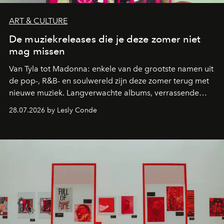
ART & CULTURE
De muziekreleases die je deze zomer niet
mag missen
Van Tyla tot Madonna: enkele van de grootste namen uit
de pop-, R&B- en soulwereld zijn deze zomer terug met
nieuwe muziek. Langverwachte albums, verrassende
comebacks en veelbelovende nieuwe projecten: dit zijn
28.07.2026 by Lesly Conde
de releases die je niet mag missen.