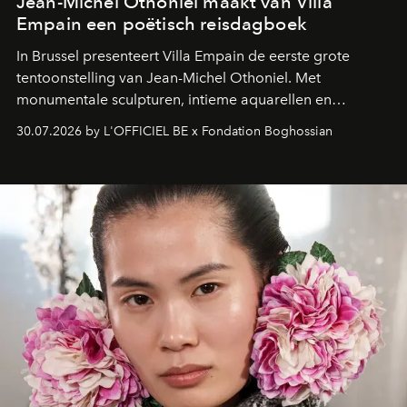
Jean-Michel Othoniel maakt van Villa
Empain een poëtisch reisdagboek
In Brussel presenteert Villa Empain de eerste grote
tentoonstelling van Jean-Michel Othoniel. Met
monumentale sculpturen, intieme aquarellen en
fonkelend Murano-glas creëert de Franse kunstenaar
30.07.2026 by L'OFFICIEL BE x Fondation Boghossian
een emotionele reis waarin elk werk de herinnering
oproept aan een ontmoeting, een bestemming of een
moment van verwondering.