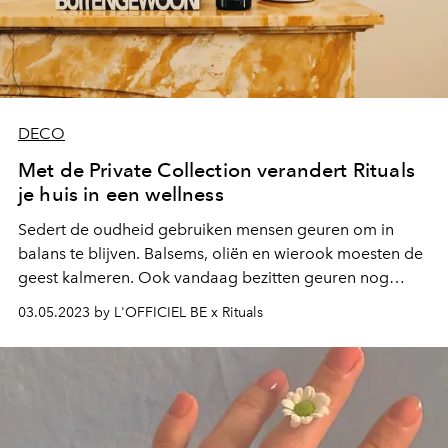
DECO
Met de Private Collection verandert Rituals
je huis in een wellness
Sedert de oudheid gebruiken mensen geuren om in
balans te blijven. Balsems, oliën en wierook moesten de
geest kalmeren. Ook vandaag bezitten geuren nog
steeds die kracht. Sterker nog: ze helpen ons een huis in
03.05.2023 by L'OFFICIEL BE x Rituals
een thuis te transformeren waar je volledig tot rust komt
met persoonlijke geuren.