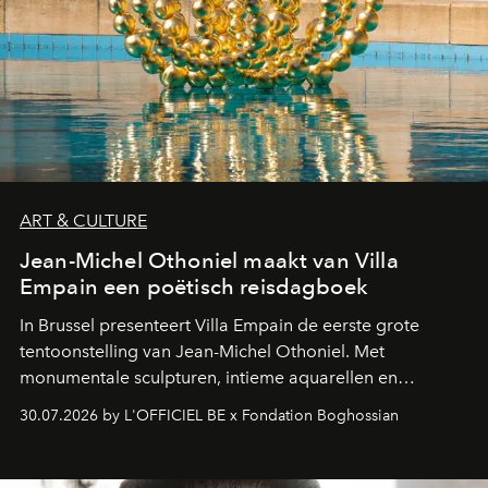
ART & CULTURE
Jean-Michel Othoniel maakt van Villa
Empain een poëtisch reisdagboek
In Brussel presenteert Villa Empain de eerste grote
tentoonstelling van Jean-Michel Othoniel. Met
monumentale sculpturen, intieme aquarellen en
fonkelend Murano-glas creëert de Franse kunstenaar
30.07.2026 by L'OFFICIEL BE x Fondation Boghossian
een emotionele reis waarin elk werk de herinnering
oproept aan een ontmoeting, een bestemming of een
moment van verwondering.