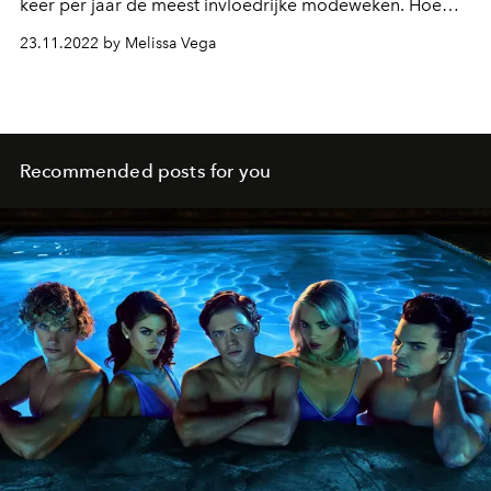
keer per jaar de meest invloedrijke modeweken. Hoewel
veel grote steden hun eigen evenementen hebben die
23.11.2022 by Melissa Vega
gewijd zijn aan de industrie, wacht elke modeliefhebber
in februari en september om de nieuwste collecties van
hun favoriete ontwerpers te ontdekken in de
aangewezen 'Big Four of Fashion'.
Recommended posts for you