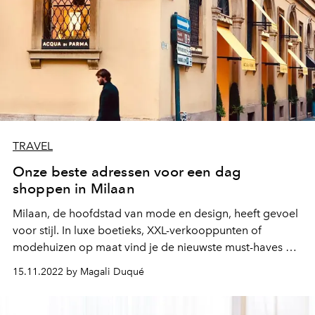
TRAVEL
Onze beste adressen voor een dag
shoppen in Milaan
Milaan, de hoofdstad van mode en design, heeft gevoel
voor stijl. In luxe boetieks, XXL-verkooppunten of
modehuizen op maat vind je de nieuwste must-haves en
andere unieke accessoires waar alleen de Italianen het
15.11.2022 by Magali Duqué
geheim van kennen. Onze beste adressen voor een
spetterende shopping trip!