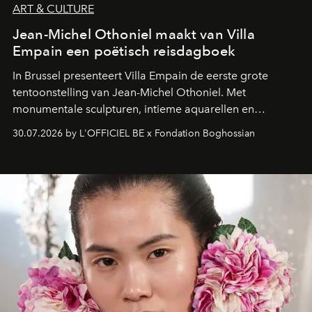
ART & CULTURE
Jean-Michel Othoniel maakt van Villa
Empain een poëtisch reisdagboek
In Brussel presenteert Villa Empain de eerste grote
tentoonstelling van Jean-Michel Othoniel. Met
monumentale sculpturen, intieme aquarellen en
fonkelend Murano-glas creëert de Franse kunstenaar
30.07.2026 by L'OFFICIEL BE x Fondation Boghossian
een emotionele reis waarin elk werk de herinnering
oproept aan een ontmoeting, een bestemming of een
moment van verwondering.