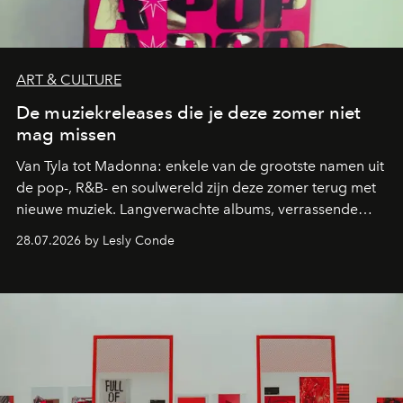
ART & CULTURE
De muziekreleases die je deze zomer niet
mag missen
Van Tyla tot Madonna: enkele van de grootste namen uit
de pop-, R&B- en soulwereld zijn deze zomer terug met
nieuwe muziek. Langverwachte albums, verrassende
comebacks en veelbelovende nieuwe projecten: dit zijn
28.07.2026 by Lesly Conde
de releases die je niet mag missen.