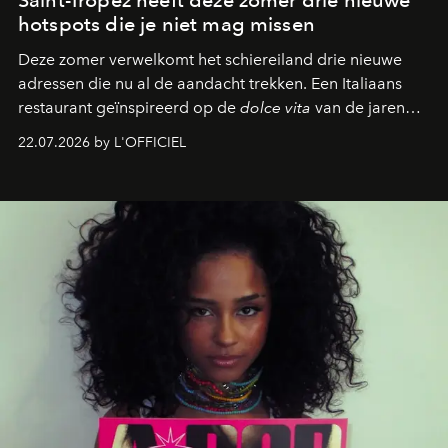
hotspots die je niet mag missen
Deze zomer verwelkomt het schiereiland drie nieuwe
adressen die nu al de aandacht trekken. Een Italiaans
restaurant geïnspireerd op de
dolce vita
van de jaren
zestig, een Japanse hotspot die na zonsondergang
22.07.2026 by L'OFFICIEL
verandert in een bruisende ontmoetingsplek en de
legendarische Parijse club Raspoutine die eindelijk
neerstrijkt in Saint-Tropez. Dit zijn de nieuwe adressen
die deze zomer de toon zetten, van lange lunches tot
zwoele nachten.