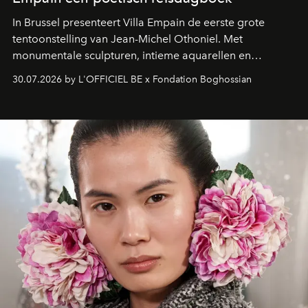
In Brussel presenteert Villa Empain de eerste grote
tentoonstelling van Jean-Michel Othoniel. Met
monumentale sculpturen, intieme aquarellen en
fonkelend Murano-glas creëert de Franse kunstenaar
30.07.2026 by L'OFFICIEL BE x Fondation Boghossian
een emotionele reis waarin elk werk de herinnering
oproept aan een ontmoeting, een bestemming of een
moment van verwondering.