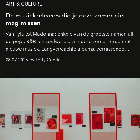
ART & CULTURE
De muziekreleases die je deze zomer niet
mag missen
Van Tyla tot Madonna: enkele van de grootste namen uit
de pop-, R&B- en soulwereld zijn deze zomer terug met
nieuwe muziek. Langverwachte albums, verrassende
comebacks en veelbelovende nieuwe projecten: dit zijn
28.07.2026 by Lesly Conde
de releases die je niet mag missen.