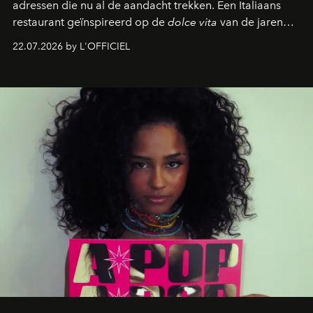
adressen die nu al de aandacht trekken. Een Italiaans
restaurant geïnspireerd op de
dolce vita
van de jaren
zestig, een Japanse hotspot die na zonsondergang
22.07.2026 by L'OFFICIEL
verandert in een bruisende ontmoetingsplek en de
legendarische Parijse club Raspoutine die eindelijk
neerstrijkt in Saint-Tropez. Dit zijn de nieuwe adressen
die deze zomer de toon zetten, van lange lunches tot
zwoele nachten.