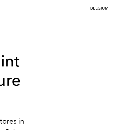
BELGIUM
int
ure
tores in