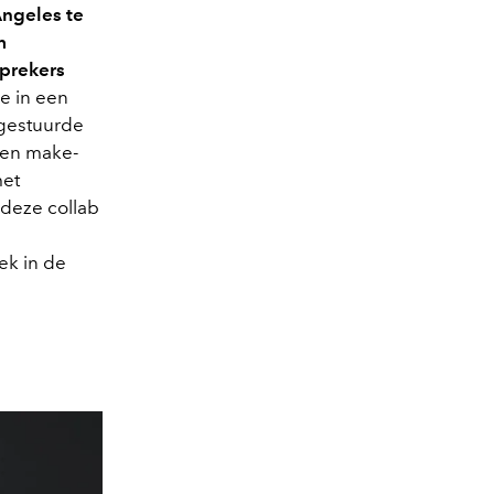
Angeles te
m
sprekers
e in een
kgestuurde
een make-
met
 deze collab
ek in de