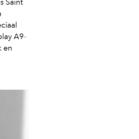
s Saint
m
ciaal
play A9-
k en