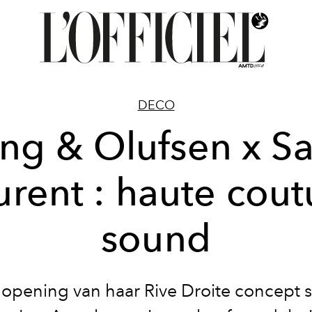
DECO
ng & Olufsen x Sa
urent : haute cout
sound
pening van haar Rive Droite concept s