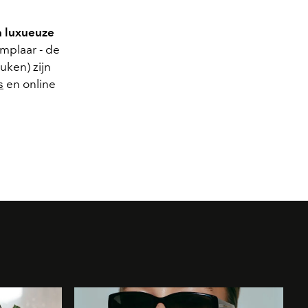
n luxueuze
mplaar - de
uken) zijn
s
en online