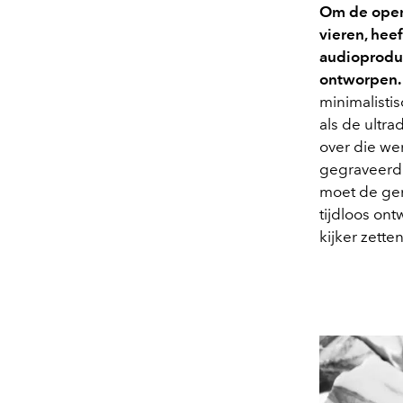
Om de openi
vieren, hee
audioprodu
ontworpen
minimalisti
als de ultr
over die we
gegraveerde 
moet de gem
tijdloos on
kijker zette