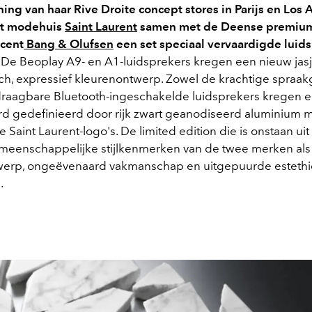
ng van haar Rive Droite concept stores in Parijs en Los 
ft modehuis
Saint Laurent
samen met de Deense premiu
cent
Bang & Olufsen
een set speciaal vervaardigde luid
.
De Beoplay A9- en A1-luidsprekers kregen een nieuw jasj
sch, expressief kleurenontwerp. Zowel de krachtige spraa
adraagbare Bluetooth-ingeschakelde luidsprekers kregen 
rd gedefinieerd door rijk zwart geanodiseerd aluminium 
Saint Laurent-logo's. De limited edition die is onstaan uit
eenschappelijke stijlkenmerken van de twee merken als
twerp, ongeëvenaard vakmanschap en uitgepuurde estethi
n.