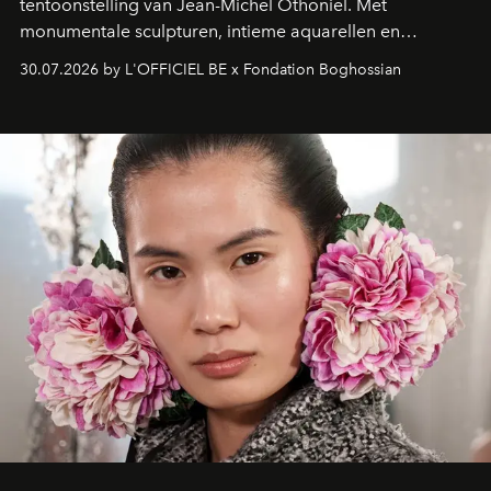
tentoonstelling van Jean-Michel Othoniel. Met
monumentale sculpturen, intieme aquarellen en
fonkelend Murano-glas creëert de Franse kunstenaar
30.07.2026 by L'OFFICIEL BE x Fondation Boghossian
een emotionele reis waarin elk werk de herinnering
oproept aan een ontmoeting, een bestemming of een
moment van verwondering.