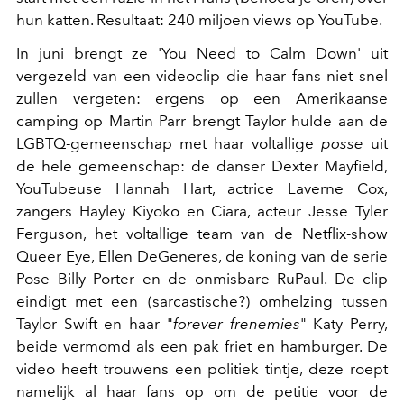
hun katten. Resultaat: 240 miljoen views op YouTube.
In juni brengt ze 'You Need to Calm Down' uit
vergezeld van een videoclip die haar fans niet snel
zullen vergeten: ergens op een Amerikaanse
camping op Martin Parr brengt Taylor hulde aan de
LGBTQ-gemeenschap met haar voltallige
posse
uit
de hele gemeenschap: de danser Dexter Mayfield,
YouTubeuse Hannah Hart, actrice Laverne Cox,
zangers Hayley Kiyoko en Ciara, acteur Jesse Tyler
Ferguson, het voltallige team van de Netflix-show
Queer Eye, Ellen DeGeneres, de koning van de serie
Pose Billy Porter en de onmisbare RuPaul. De clip
eindigt met een (sarcastische?) omhelzing tussen
Taylor Swift en haar "
forever frenemies
" Katy Perry,
beide vermomd als een pak friet en hamburger. De
video heeft trouwens een politiek tintje, deze roept
namelijk al haar fans op om de petitie voor de