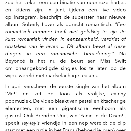
zou het zeker een combinatie van neonroze hartjes
en kittens zijn. In juni, tijdens een live video
op Instagram, beschrijft de superster haar nieuwe
album Soberly Lover als oprecht romantisch:
"Een
romantisch nummer hoeft niet gelukkig te zijn. Je
kunt romantiek vinden in eenzaamheid, verdriet of
obstakels van je leven ... Dit album bevat al deze
dingen in een romantische benadering."
Na
Beyoncé is het nu de beurt aan Miss Swift
om onaangekondigde singles los te laten op de
wijde wereld met raadselachtige teasers.
In april verscheen de eerste single van het album
'Me!' en zet de toon als vrolijke, catchy
popmuziek. De video blaakt van pastel en kitscherige
elementen, met een gigantische eenhoorn als
gastrol. Ook Brendon Urie, van 'Panic in de Disco!',
speelt
Tay-Tay's
vriendje in een nep wereld: de clip
start met een ruzie in het Frans (behoed je oren) over