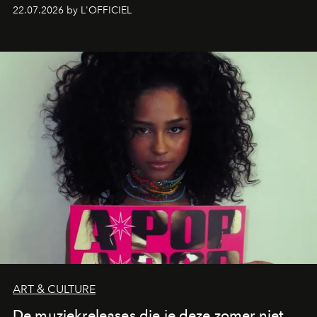
zestig, een Japanse hotspot die na zonsondergang
22.07.2026 by L'OFFICIEL
verandert in een bruisende ontmoetingsplek en de
legendarische Parijse club Raspoutine die eindelijk
neerstrijkt in Saint-Tropez. Dit zijn de nieuwe adressen
die deze zomer de toon zetten, van lange lunches tot
zwoele nachten.
ART & CULTURE
De muziekreleases die je deze zomer niet