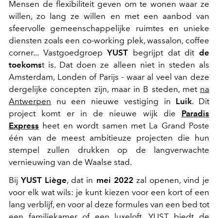
Mensen de flexibiliteit geven om te wonen waar ze
willen, zo lang ze willen en met een aanbod van
sfeervolle gemeenschappelijke ruimtes en unieke
diensten zoals een co-working plek, wassalon, coffee
corner... Vastgoedgroep
YUST
begrijpt dat dit
de
toekoms
t is. Dat doen ze alleen niet in steden als
Amsterdam, Londen of Parijs - waar al veel van deze
dergelijke concepten zijn, maar in B steden, met
na
Antwerpen
nu een nieuwe vestiging in
Luik
. Dit
project komt er in de nieuwe wijk die
Paradis
Express
heet en wordt samen met La Grand Poste
één van de meest ambitieuze projecten die hun
stempel zullen drukken op de langverwachte
vernieuwing van de Waalse stad.
Bij
YUST Liège
, dat in
mei 2022
zal openen, vind je
voor elk wat wils: je kunt kiezen voor een kort of een
lang verblijf, en voor al deze formules van een bed tot
een familiekamer of een luxeloft. YUST biedt de