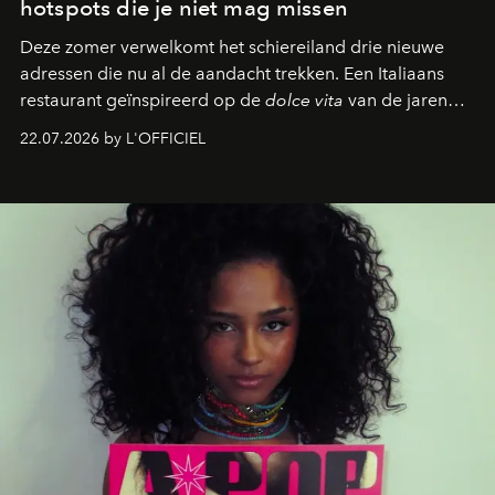
hotspots die je niet mag missen
Deze zomer verwelkomt het schiereiland drie nieuwe
adressen die nu al de aandacht trekken. Een Italiaans
restaurant geïnspireerd op de
dolce vita
van de jaren
zestig, een Japanse hotspot die na zonsondergang
22.07.2026 by L'OFFICIEL
verandert in een bruisende ontmoetingsplek en de
legendarische Parijse club Raspoutine die eindelijk
neerstrijkt in Saint-Tropez. Dit zijn de nieuwe adressen
die deze zomer de toon zetten, van lange lunches tot
zwoele nachten.