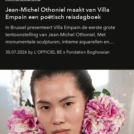
Jean-Michel Othoniel maakt van Villa
Empain een poëtisch reisdagboek
In Brussel presenteert Villa Empain de eerste grote
tentoonstelling van Jean-Michel Othoniel. Met
monumentale sculpturen, intieme aquarellen en
fonkelend Murano-glas creëert de Franse kunstenaar
30.07.2026 by L'OFFICIEL BE x Fondation Boghossian
een emotionele reis waarin elk werk de herinnering
oproept aan een ontmoeting, een bestemming of een
moment van verwondering.