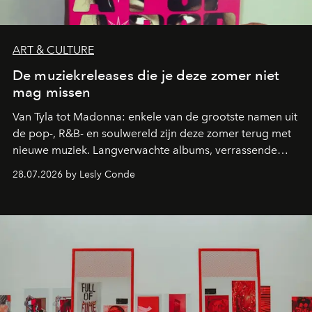
ART & CULTURE
De muziekreleases die je deze zomer niet
mag missen
Van Tyla tot Madonna: enkele van de grootste namen uit
de pop-, R&B- en soulwereld zijn deze zomer terug met
nieuwe muziek. Langverwachte albums, verrassende
comebacks en veelbelovende nieuwe projecten: dit zijn
28.07.2026 by Lesly Conde
de releases die je niet mag missen.