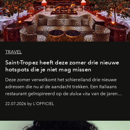
TRAVEL
Saint-Tropez heeft deze zomer drie nieuwe
hotspots die je niet mag missen
Deze zomer verwelkomt het schiereiland drie nieuwe
adressen die nu al de aandacht trekken. Een Italiaans
restaurant geïnspireerd op de
dolce vita
van de jaren
zestig, een Japanse hotspot die na zonsondergang
22.07.2026 by L'OFFICIEL
verandert in een bruisende ontmoetingsplek en de
legendarische Parijse club Raspoutine die eindelijk
neerstrijkt in Saint-Tropez. Dit zijn de nieuwe adressen
die deze zomer de toon zetten, van lange lunches tot