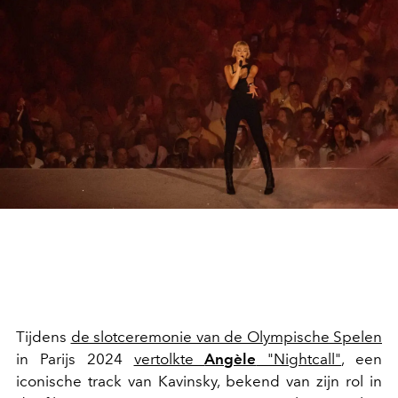
Tijdens
de slotceremonie van de Olympische Spelen
in Parijs 2024
vertolkte
Angèle
"Nightcall"
, een
iconische track van Kavinsky, bekend van zijn rol in