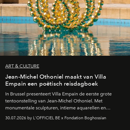
ART & CULTURE
Jean-Michel Othoniel maakt van Villa
Empain een poëtisch reisdagboek
In Brussel presenteert Villa Empain de eerste grote
tentoonstelling van Jean-Michel Othoniel. Met
monumentale sculpturen, intieme aquarellen en
fonkelend Murano-glas creëert de Franse kunstenaar
30.07.2026 by L'OFFICIEL BE x Fondation Boghossian
een emotionele reis waarin elk werk de herinnering
oproept aan een ontmoeting, een bestemming of een