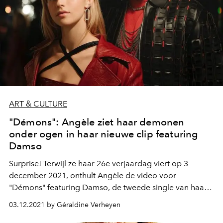
ART & CULTURE
"Démons": Angèle ziet haar demonen
onder ogen in haar nieuwe clip featuring
Damso
Surprise! Terwijl ze haar 26e verjaardag viert op 3
december 2021, onthult Angèle de video voor
"Démons" featuring Damso, de tweede single van haar
nieuwe album "Nonante-cinq", een week eerder dan
03.12.2021 by Géraldine Verheyen
verwacht.