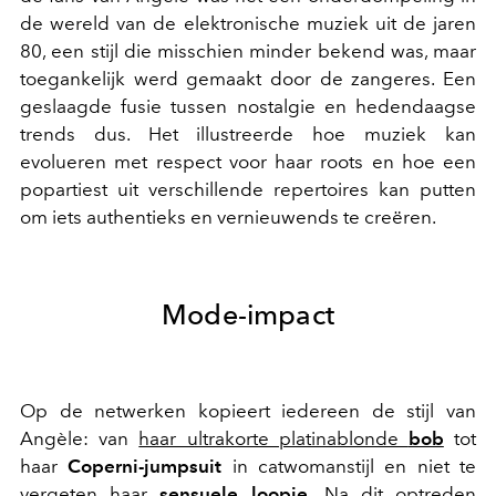
de wereld van de elektronische muziek uit de jaren
80, een stijl die misschien minder bekend was, maar
toegankelijk werd gemaakt door de zangeres. Een
geslaagde fusie tussen nostalgie en hedendaagse
trends dus. Het illustreerde hoe muziek kan
evolueren met respect voor haar roots en hoe een
popartiest uit verschillende repertoires kan putten
om iets authentieks en vernieuwends te creëren.
Mode-impact
Op de netwerken kopieert iedereen de stijl van
Angèle: van
haar ultrakorte platinablonde
bob
tot
haar
Coperni-jumpsuit
in catwomanstijl en niet te
vergeten haar
sensuele loopje.
Na dit optreden