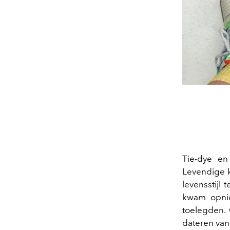
Tie-dye en
Levendige k
levensstijl 
kwam opnie
toelegden.
dateren van 