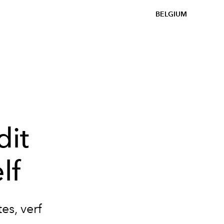
BELGIUM
dit
lf
es, verf