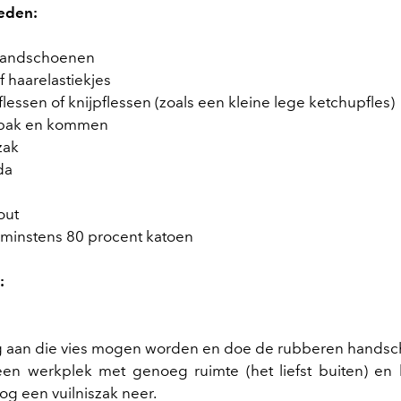
eden:
handschoenen
f haarelastiekjes
tflessen of knijpflessen (zoals een kleine lege ketchupfles)
c bak en kommen
zak
da
out
minstens 80 procent katoen
:
g aan die vies mogen worden en doe de rubberen hands
en werkplek met genoeg ruimte (het liefst buiten) en
og een vuilniszak neer.