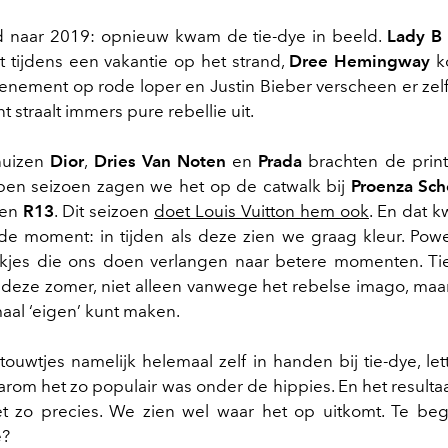
d naar 2019: opnieuw kwam de tie-dye in beeld.
Lady B
t tijdens een vakantie op het strand,
Dree Hemingway
ko
enement op rode loper en Justin Bieber verscheen er zel
nt straalt immers pure rebellie uit.
uizen
Dior
,
Dries Van Noten
en
Prada
brachten de print
open seizoen zagen we het op de catwalk bij
Proenza Sch
en
R13
. Dit seizoen
doet Louis Vuitton hem ook
. En dat 
e moment: in tijden als deze zien we graag kleur. Pow
kjes die ons doen verlangen naar betere momenten. Tie
 deze zomer, niet alleen vanwege het rebelse imago, ma
maal ‘eigen’ kunt maken.
ouwtjes namelijk helemaal zelf in handen bij tie-dye, lette
rom het zo populair was onder de hippies. En het resultaa
et zo precies. We zien wel waar het op uitkomt. Te beg
e?