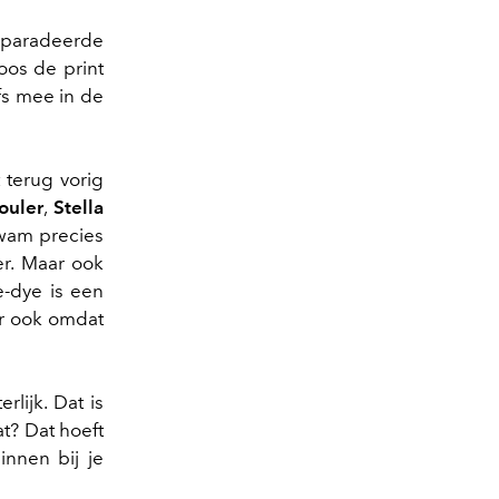
paradeerde
os de print
fs mee in de
 terug vorig
ouler
,
Stella
kwam precies
er. Maar ook
-dye is een
ar ook omdat
rlijk. Dat is
t? Dat hoeft
innen bij je