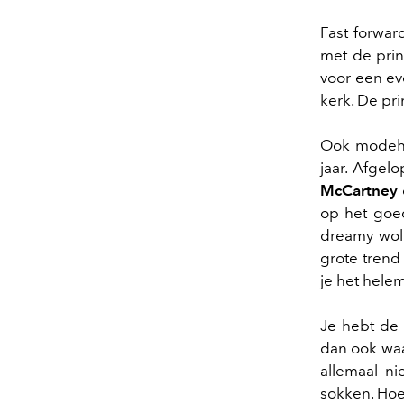
Fast forwar
met de prin
voor een ev
kerk. De pri
Ook modeh
jaar. Afgel
McCartney
op het goed
dreamy wol
grote trend
je het hele
Je hebt de t
dan ook waa
allemaal ni
sokken. Ho