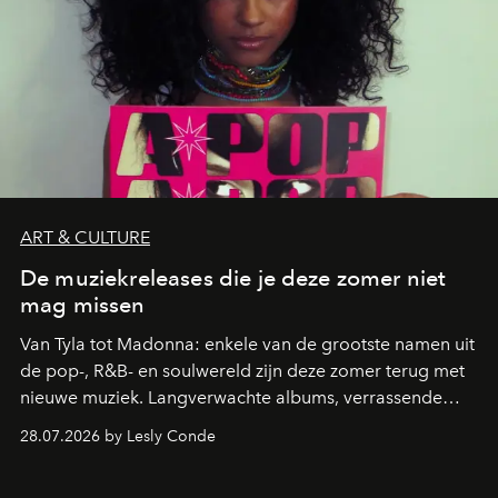
ART & CULTURE
De muziekreleases die je deze zomer niet
mag missen
Van Tyla tot Madonna: enkele van de grootste namen uit
de pop-, R&B- en soulwereld zijn deze zomer terug met
nieuwe muziek. Langverwachte albums, verrassende
comebacks en veelbelovende nieuwe projecten: dit zijn
28.07.2026 by Lesly Conde
de releases die je niet mag missen.