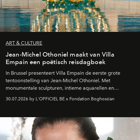
ART & CULTURE
Jean-Michel Othoniel maakt van Villa
Empain een poëtisch reisdagboek
In Brussel presenteert Villa Empain de eerste grote
tentoonstelling van Jean-Michel Othoniel. Met
monumentale sculpturen, intieme aquarellen en
fonkelend Murano-glas creëert de Franse kunstenaar
30.07.2026 by L'OFFICIEL BE x Fondation Boghossian
een emotionele reis waarin elk werk de herinnering
oproept aan een ontmoeting, een bestemming of een
moment van verwondering.