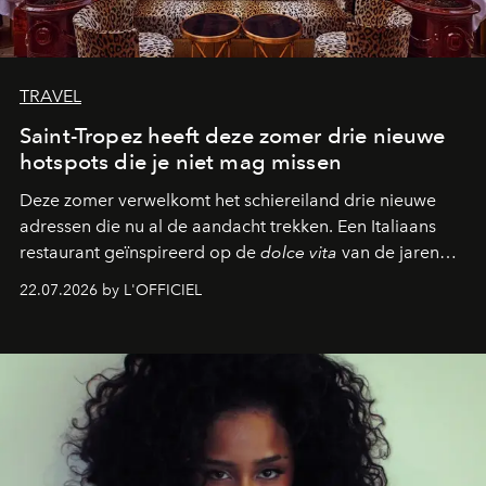
TRAVEL
Saint-Tropez heeft deze zomer drie nieuwe
hotspots die je niet mag missen
Deze zomer verwelkomt het schiereiland drie nieuwe
adressen die nu al de aandacht trekken. Een Italiaans
restaurant geïnspireerd op de
dolce vita
van de jaren
zestig, een Japanse hotspot die na zonsondergang
22.07.2026 by L'OFFICIEL
verandert in een bruisende ontmoetingsplek en de
legendarische Parijse club Raspoutine die eindelijk
neerstrijkt in Saint-Tropez. Dit zijn de nieuwe adressen
die deze zomer de toon zetten, van lange lunches tot
zwoele nachten.