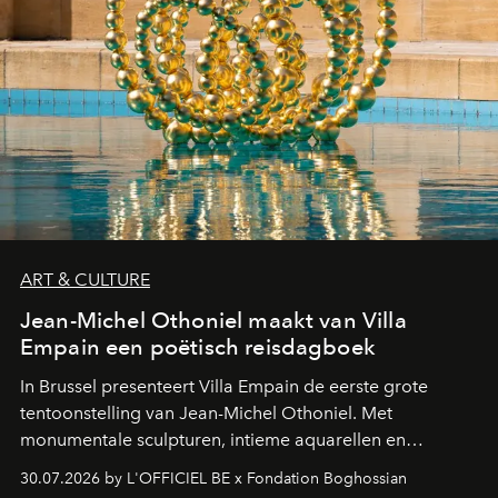
ART & CULTURE
Jean-Michel Othoniel maakt van Villa
Empain een poëtisch reisdagboek
In Brussel presenteert Villa Empain de eerste grote
tentoonstelling van Jean-Michel Othoniel. Met
monumentale sculpturen, intieme aquarellen en
fonkelend Murano-glas creëert de Franse kunstenaar
30.07.2026 by L'OFFICIEL BE x Fondation Boghossian
een emotionele reis waarin elk werk de herinnering