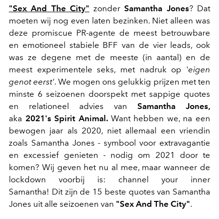
"Sex And The City"
zonder
Samantha Jones
? Dat
moeten wij nog even laten bezinken. Niet alleen was
deze promiscue PR-agente de meest betrouwbare
en emotioneel stabiele BFF van de vier leads, ook
was ze degene met de meeste (in aantal) en de
meest experimentele seks, met nadruk op '
eigen
genot eerst'
. We mogen ons gelukkig prijzen met ten
minste 6 seizoenen doorspekt met sappige quotes
en relationeel advies van
Samantha Jones,
aka
2021's Spirit Animal.
Want hebben we, na een
bewogen jaar als 2020, niet allemaal een vriendin
zoals Samantha Jones - symbool voor extravagantie
en excessief genieten - nodig om 2021 door te
komen? Wij geven het nu al mee, maar wanneer de
lockdown voorbij is: channel your inner
Samantha! Dit zijn de 15 beste quotes van Samantha
Jones uit alle seizoenen van
"Sex And The City"
.