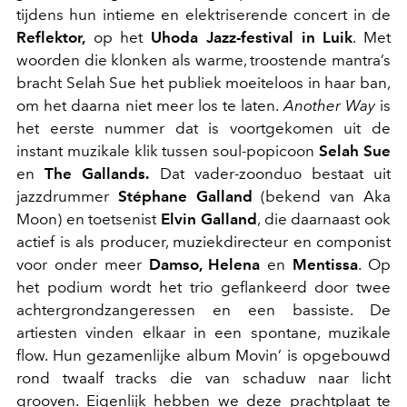
tijdens hun intieme en elektriserende concert in de
Reflektor,
op het
Uhoda Jazz-festival in Luik
. Met
woorden die klonken als warme, troostende mantra’s
bracht Selah Sue het publiek moeiteloos in haar ban,
om het daarna niet meer los te laten.
Another Way
is
het eerste nummer dat is voortgekomen uit de
instant muzikale klik tussen soul-popicoon
Selah Sue
en
The Gallands.
Dat vader-zoonduo bestaat uit
jazzdrummer
Stéphane Galland
(bekend van Aka
Moon) en toetsenist
Elvin Galland
, die daarnaast ook
actief is als producer, muziekdirecteur en componist
voor onder meer
Damso, Helena
en
Mentissa
. Op
het podium wordt het trio geflankeerd door twee
achtergrondzangeressen en een bassiste. De
artiesten vinden elkaar in een spontane, muzikale
flow. Hun gezamenlijke album
Movin’
is opgebouwd
rond twaalf tracks die van schaduw naar licht
grooven. Eigenlijk hebben we deze prachtplaat te