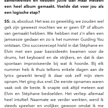
samenwerken en hebben jullie dan maar meteen
een heel album gemaakt. Voelde dat voor jou als
een logische stap?
SS:
Ja, absoluut. Het was zo geweldig, we zouden wel
gek zijn geweest mochten we er geen EP of album
van gemaakt hebben. We hebben met z’n allen een
jamsessie gedaan en zo is het nummer
Guiding You
ontstaan. Ons succesrecept hield in dat Stéphane en
Elvin met een paar basisideeën kwamen voor de
drums, het keyboard en de strijkers, en dat ik dan
spontaan improviseerde bij wat ik hoorde. Bij elk
nummer heb ik thuis telkens enkele dagen aan de
lyrics gewerkt terwijl ik daar ook zelf mijn stem
opnam. Het ging dus snel. De eerste opnames waren
vaak ook de beste. Ik snapte ook altijd meteen wat
Elvin en Stéphane bedoelden. Het verliep allemaal
heel intuïtief. Naarmate we verder werkten, werd ik
steeds speelser en vrolijker, gewoon omdat ik me