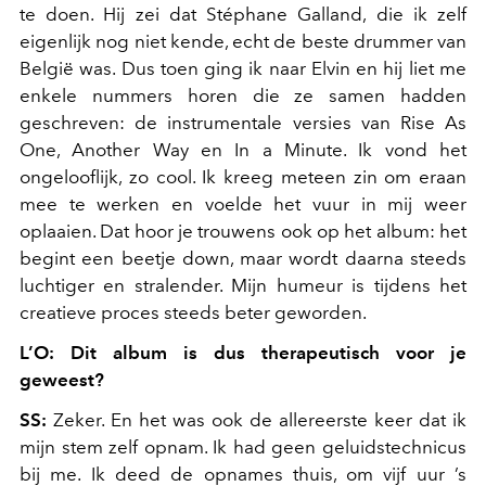
te doen. Hij zei dat Stéphane Galland, die ik zelf
eigenlijk nog niet kende, echt de beste drummer van
België was. Dus toen ging ik naar Elvin en hij liet me
enkele nummers horen die ze samen hadden
geschreven: de instrumentale versies van
Rise As
One
,
Another Way
en
In a Minute
. Ik vond het
ongelooflijk, zo cool. Ik kreeg meteen zin om eraan
mee te werken en voelde het vuur in mij weer
oplaaien. Dat hoor je trouwens ook op het album: het
begint een beetje down, maar wordt daarna steeds
luchtiger en stralender. Mijn humeur is tijdens het
creatieve proces steeds beter geworden.
L’O: Dit album is dus therapeutisch voor je
geweest?
SS:
Zeker. En het was ook de allereerste keer dat ik
mijn stem zelf opnam. Ik had geen geluidstechnicus
bij me. Ik deed de opnames thuis, om vijf uur ’s