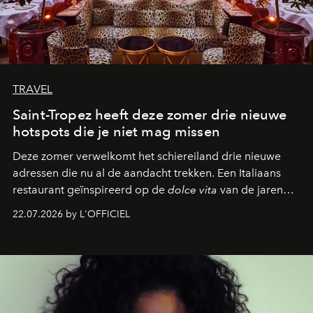
TRAVEL
Saint-Tropez heeft deze zomer drie nieuwe
hotspots die je niet mag missen
Deze zomer verwelkomt het schiereiland drie nieuwe
adressen die nu al de aandacht trekken. Een Italiaans
restaurant geïnspireerd op de
dolce vita
van de jaren
zestig, een Japanse hotspot die na zonsondergang
22.07.2026 by L'OFFICIEL
verandert in een bruisende ontmoetingsplek en de
legendarische Parijse club Raspoutine die eindelijk
neerstrijkt in Saint-Tropez. Dit zijn de nieuwe adressen
die deze zomer de toon zetten, van lange lunches tot
zwoele nachten.