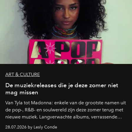
ART & CULTURE
De muziekreleases die je deze zomer niet
mag missen
Van Tyla tot Madonna: enkele van de grootste namen uit
de pop-, R&B- en soulwereld zijn deze zomer terug met
nieuwe muziek. Langverwachte albums, verrassende
comebacks en veelbelovende nieuwe projecten: dit zijn
28.07.2026 by Lesly Conde
de releases die je niet mag missen.