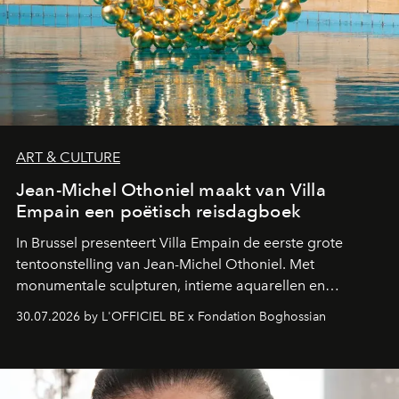
ART & CULTURE
Jean-Michel Othoniel maakt van Villa
Empain een poëtisch reisdagboek
In Brussel presenteert Villa Empain de eerste grote
tentoonstelling van Jean-Michel Othoniel. Met
monumentale sculpturen, intieme aquarellen en
fonkelend Murano-glas creëert de Franse kunstenaar
30.07.2026 by L'OFFICIEL BE x Fondation Boghossian
een emotionele reis waarin elk werk de herinnering
oproept aan een ontmoeting, een bestemming of een
moment van verwondering.