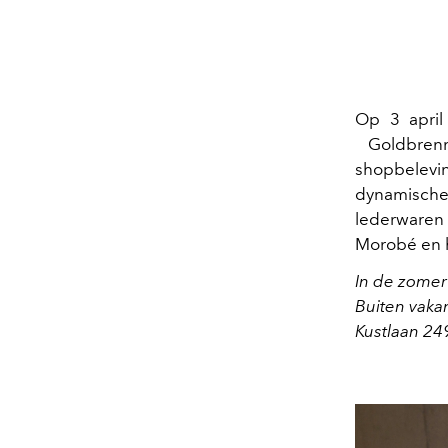
Op 3 apri
Goldbrenn
shopbelevi
dynamische
lederwaren
Morobé en h
In de zomer
Buiten vaka
Kustlaan 24