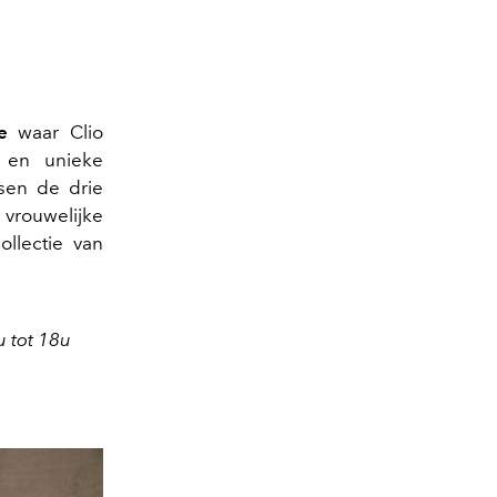
e
waar Clio
 en unieke
sen de drie
vrouwelijke
llectie van
u tot 18u