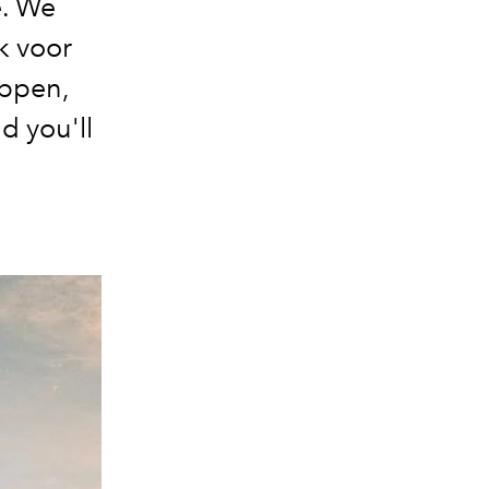
e. We
k voor
oppen,
d you'll