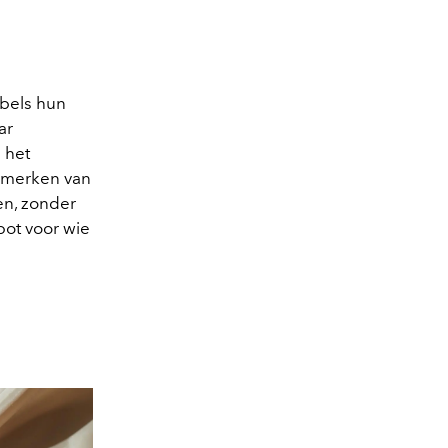
abels hun
ar
 het
r merken van
en, zonder
pot voor wie