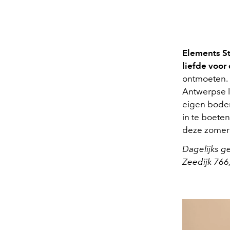
Elements S
liefde voor
ontmoeten. 
Antwerpse l
eigen bodem
in te boete
deze zomer 
Dagelijks g
Zeedijk 766