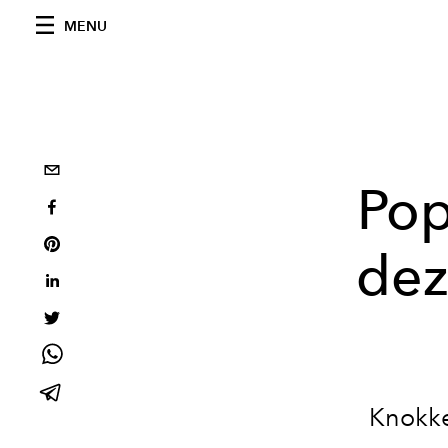
MENU
Pop
dez
Knokke