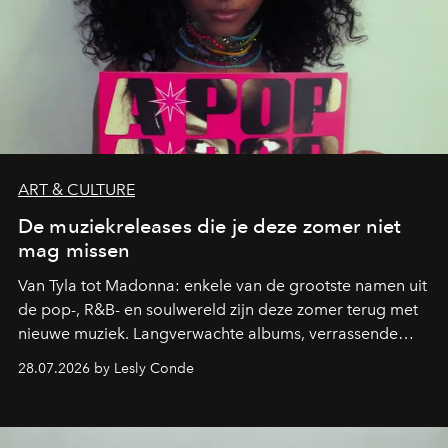
ART & CULTURE
De muziekreleases die je deze zomer niet
mag missen
Van Tyla tot Madonna: enkele van de grootste namen uit
de pop-, R&B- en soulwereld zijn deze zomer terug met
nieuwe muziek. Langverwachte albums, verrassende
comebacks en veelbelovende nieuwe projecten: dit zijn
28.07.2026 by Lesly Conde
de releases die je niet mag missen.