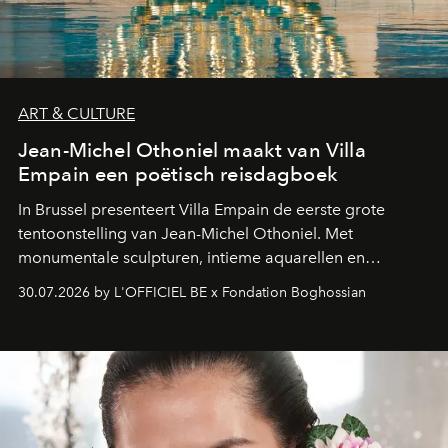
ART & CULTURE
Jean-Michel Othoniel maakt van Villa
Empain een poëtisch reisdagboek
In Brussel presenteert Villa Empain de eerste grote
tentoonstelling van Jean-Michel Othoniel. Met
monumentale sculpturen, intieme aquarellen en
fonkelend Murano-glas creëert de Franse kunstenaar
30.07.2026 by L'OFFICIEL BE x Fondation Boghossian
een emotionele reis waarin elk werk de herinnering
oproept aan een ontmoeting, een bestemming of een
moment van verwondering.