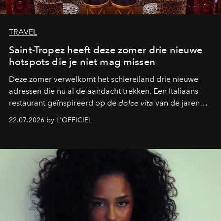
TRAVEL
Saint-Tropez heeft deze zomer drie nieuwe
hotspots die je niet mag missen
Deze zomer verwelkomt het schiereiland drie nieuwe
adressen die nu al de aandacht trekken. Een Italiaans
restaurant geïnspireerd op de
dolce vita
van de jaren
zestig, een Japanse hotspot die na zonsondergang
22.07.2026 by L'OFFICIEL
verandert in een bruisende ontmoetingsplek en de
legendarische Parijse club Raspoutine die eindelijk
neerstrijkt in Saint-Tropez. Dit zijn de nieuwe adressen
die deze zomer de toon zetten, van lange lunches tot
zwoele nachten.