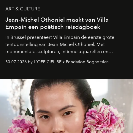
ART & CULTURE
Jean-Michel Othoniel maakt van Villa
Empain een poëtisch reisdagboek
In Brussel presenteert Villa Empain de eerste grote
tentoonstelling van Jean-Michel Othoniel. Met
monumentale sculpturen, intieme aquarellen en
fonkelend Murano-glas creëert de Franse kunstenaar
30.07.2026 by L'OFFICIEL BE x Fondation Boghossian
een emotionele reis waarin elk werk de herinnering
oproept aan een ontmoeting, een bestemming of een
moment van verwondering.