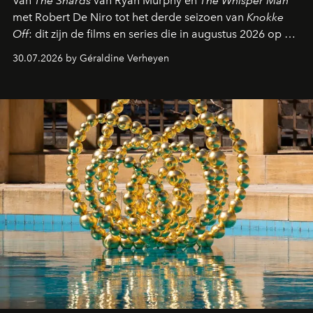
Van
The Shards
van Ryan Murphy en
The Whisper Man
met Robert De Niro tot het derde seizoen van
Knokke
Off
: dit zijn de films en series die in augustus 2026 op de
streamingplatformen verschijnen.
30.07.2026 by Géraldine Verheyen