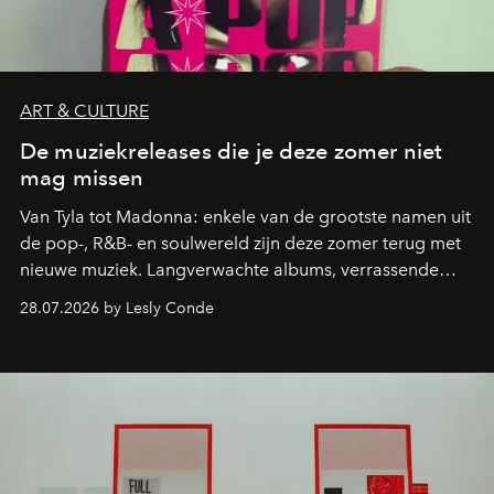
ART & CULTURE
De muziekreleases die je deze zomer niet
mag missen
Van Tyla tot Madonna: enkele van de grootste namen uit
de pop-, R&B- en soulwereld zijn deze zomer terug met
nieuwe muziek. Langverwachte albums, verrassende
comebacks en veelbelovende nieuwe projecten: dit zijn
28.07.2026 by Lesly Conde
de releases die je niet mag missen.