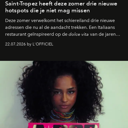
Saint-Tropez heeft deze zomer drie nieuwe
hotspots die je niet mag missen
Deze zomer verwelkomt het schiereiland drie nieuwe
adressen die nu al de aandacht trekken. Een Italiaans
restaurant geïnspireerd op de
dolce vita
van de jaren
zestig, een Japanse hotspot die na zonsondergang
22.07.2026 by L'OFFICIEL
verandert in een bruisende ontmoetingsplek en de
legendarische Parijse club Raspoutine die eindelijk
neerstrijkt in Saint-Tropez. Dit zijn de nieuwe adressen
die deze zomer de toon zetten, van lange lunches tot
zwoele nachten.