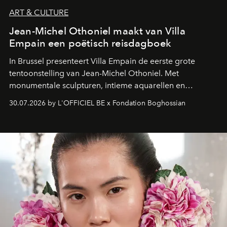
ART & CULTURE
Jean-Michel Othoniel maakt van Villa
Empain een poëtisch reisdagboek
In Brussel presenteert Villa Empain de eerste grote
tentoonstelling van Jean-Michel Othoniel. Met
monumentale sculpturen, intieme aquarellen en
fonkelend Murano-glas creëert de Franse kunstenaar
30.07.2026 by L'OFFICIEL BE x Fondation Boghossian
een emotionele reis waarin elk werk de herinnering
oproept aan een ontmoeting, een bestemming of een
moment van verwondering.