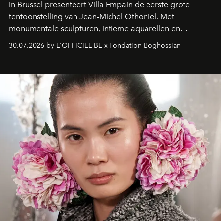
In Brussel presenteert Villa Empain de eerste grote
tentoonstelling van Jean-Michel Othoniel. Met
monumentale sculpturen, intieme aquarellen en
fonkelend Murano-glas creëert de Franse kunstenaar
30.07.2026 by L'OFFICIEL BE x Fondation Boghossian
een emotionele reis waarin elk werk de herinnering
oproept aan een ontmoeting, een bestemming of een
moment van verwondering.