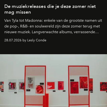
De muziekreleases die je deze zomer niet
mag missen
Van Tyla tot Madonna: enkele van de grootste namen uit
de pop-, R&B- en soulwereld zijn deze zomer terug met
nieuwe muziek. Langverwachte albums, verrassende
comebacks en veelbelovende nieuwe projecten: dit zijn
28.07.2026 by Lesly Conde
de releases die je niet mag missen.