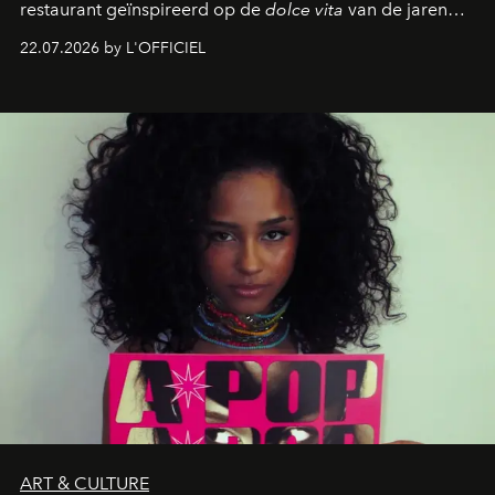
restaurant geïnspireerd op de
dolce vita
van de jaren
zestig, een Japanse hotspot die na zonsondergang
22.07.2026 by L'OFFICIEL
verandert in een bruisende ontmoetingsplek en de
legendarische Parijse club Raspoutine die eindelijk
neerstrijkt in Saint-Tropez. Dit zijn de nieuwe adressen
die deze zomer de toon zetten, van lange lunches tot
zwoele nachten.
ART & CULTURE