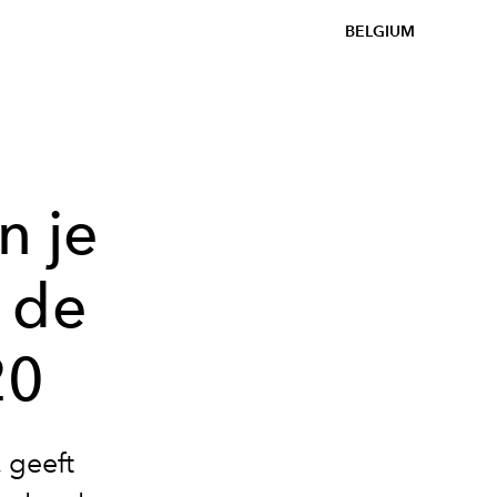
BELGIUM
n je
 de
20
 geeft