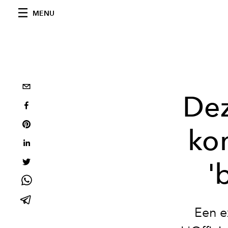
MENU
Dez
ko
'
Een e