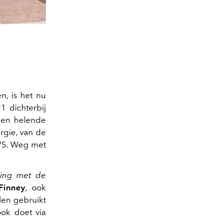
n, is het nu
1 dichterbij
, en helende
rgie, van de
 VS. Weg met
nding met de
Finney
, ook
llen gebruikt
ook doet via