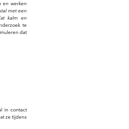
an en werken
stal met een
dat kalm en
nderzoek te
rmuleren dat
?
l in contact
at ze tijdens