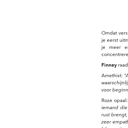
Omdat versc
je eerst uit
je meer e
concentrere
Finney
raadt
Amethist:
“
waarschijnli
voor beginn
Roze opaal
iemand die 
rust brengt
zeer empath