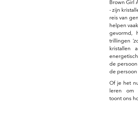
Brown Girl 
- zijn krist
reis van gen
helpen vaak 
gevormd, 
trillingen
'z
kristalle
energetisch
de persoon 
de persoon 
Of je het n
leren om k
toont ons h