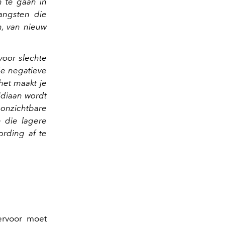
m te gaan in
angsten die
, van nieuw
voor slechte
de negatieve
het maakt je
idiaan wordt
 onzichtbare
e die lagere
ording af te
ervoor moet