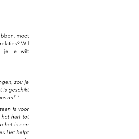
hebben, moet
relaties? Wil
je je wilt
ngen, zou je
t is geschikt
szelf. "
teen is voor
het hart tot
n het is een
r. Het helpt