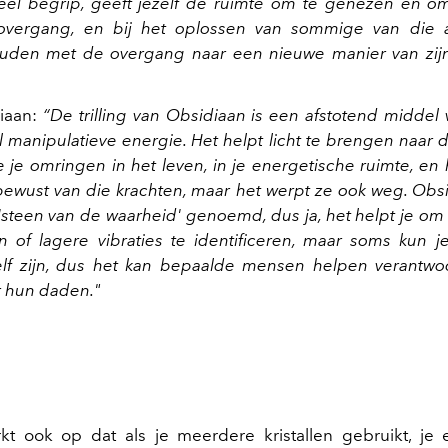
eel begrip, geeft jezelf de ruimte om te genezen en o
 overgang, en bij het oplossen van sommige van die 
uden met de overgang naar een nieuwe manier van zijn
diaan:
“De trilling van Obsidiaan is een afstotend middel 
al manipulatieve energie. Het helpt licht te brengen naar 
e je omringen in het leven, in je energetische ruimte, en 
 bewust van die krachten, maar het werpt ze ook weg. Obs
'steen van de waarheid' genoemd, dus ja, het helpt je om
 of lagere vibraties te identificeren, maar soms kun j
zelf zijn, dus het kan bepaalde mensen helpen verantwo
 hun daden."
t ook op dat als je meerdere kristallen gebruikt, je 