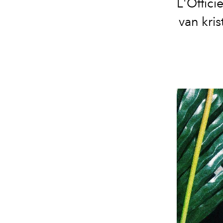
L'Offici
van kri