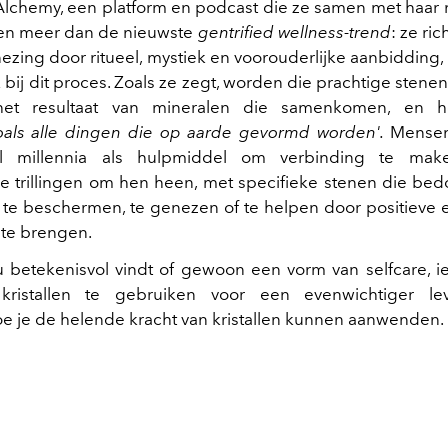
Alchemy, een platform en podcast die ze samen met haar
allen meer dan de nieuwste
gentrified wellness-trend
: ze ric
ezing door ritueel, mystiek en voorouderlijke aanbidding, 
bij dit proces. Zoals ze zegt, worden die prachtige stene
het resultaat van mineralen die samenkomen, en 
oals alle dingen die op aarde gevormd worden'.
Mensen
n al millennia als hulpmiddel om verbinding te ma
e trillingen om hen heen, met specifieke stenen die bed
te beschermen, te genezen of te helpen door positieve 
te brengen.
u betekenisvol vindt of gewoon een vorm van selfcare, 
ristallen te gebruiken voor een evenwichtiger le
oe je de helende kracht van kristallen kunnen aanwenden.