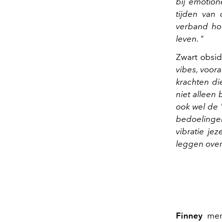
bij emotion
tijden van
verband ho
leven. "
Zwart obsi
vibes, voor
krachten di
niet alleen
ook wel de 
bedoelingen
vibratie je
leggen over
Finney
merk