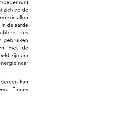
 moeder runt
ht zich op de
en kristallen
n in de aarde
hebben dus
 gebruiken
ken met de
oeld zijn om
energie naar
iedereen kan
ven. Finney