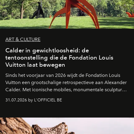
ART & CULTURE
Calder in gewichtloosheid: de
tentoonstelling die de Fondation Louis
Vuitton laat bewegen
Sinds het voorjaar van 2026 wijdt de Fondation Louis
Vuitton een grootschalige retrospectieve aan Alexander
Calder. Met iconische mobiles, monumentale sculpturen
en een poëtische benadering van beweging neemt de
31.07.2026 by L'OFFICIEL BE
Amerikaanse kunstenaar de ruimtes van Frank Gehry
over in een tentoonstelling die de lichtheid van de
beeldhouwkunst opnieuw centraal stelt.