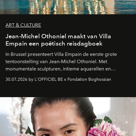
ART & CULTURE
Jean-Michel Othoniel maakt van Villa
Empain een poëtisch reisdagboek
In Brussel presenteert Villa Empain de eerste grote
tentoonstelling van Jean-Michel Othoniel. Met
monumentale sculpturen, intieme aquarellen en
fonkelend Murano-glas creëert de Franse kunstenaar
30.07.2026 by L'OFFICIEL BE x Fondation Boghossian
een emotionele reis waarin elk werk de herinnering
oproept aan een ontmoeting, een bestemming of een
moment van verwondering.