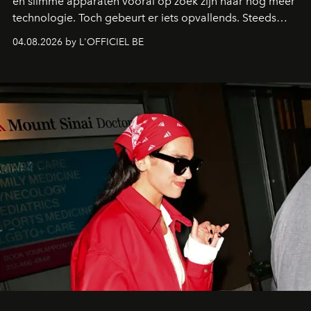
en slimme apparaten vooral op zoek zijn naar nóg meer
technologie. Toch gebeurt er iets opvallends. Steeds
meer mensen grijpen juist terug naar activiteiten waarbij
04.08.2026 by L'OFFICIEL BE
je iets met je handen doet en niet constant naar een
scherm hoeft te kijken. Denk aan
leren gitaar spelen
,
vinylplaten, fotografie met een analoge camera,
handgeschreven notitieboeken. Die trend draait niet
alleen om nostalgie. Je wilt iets maken, voelen en
beleven zonder dat alles meteen digitaal, snel en
efficiënt hoeft te zijn. Juist dat langzamere tempo voelt
verrassend prettig.