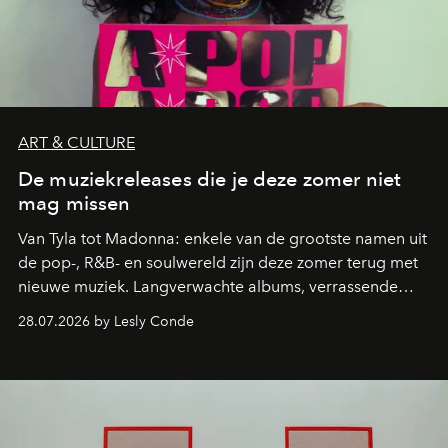
ART & CULTURE
De muziekreleases die je deze zomer niet
mag missen
Van Tyla tot Madonna: enkele van de grootste namen uit
de pop-, R&B- en soulwereld zijn deze zomer terug met
nieuwe muziek. Langverwachte albums, verrassende
comebacks en veelbelovende nieuwe projecten: dit zijn
28.07.2026 by Lesly Conde
de releases die je niet mag missen.