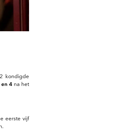
22 kondigde
3 en 4
na het
 eerste vijf
n.