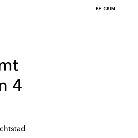
BELGIUM
omt
n 4
!
ichtstad