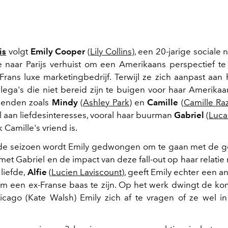
is
volgt
Emily Cooper
(
Lily Collins
), een 20-jarige sociale 
 naar Parijs verhuist om een Amerikaans perspectief t
 Frans luxe marketingbedrijf. Terwijl ze zich aanpast aan
lega's die niet bereid zijn te buigen voor haar Amerikaa
rienden zoals
Mindy
(
Ashley Park
) en
Camille
(
Camille Ra
l aan liefdesinteresses, vooral haar buurman
Gabriel
(
Luca
k Camille's vriend is.
ede seizoen wordt Emily gedwongen om te gaan met de g
 met Gabriel en de impact van deze fall-out op haar relatie
liefde,
Alfie
(
Lucien Laviscount
), geeft Emily echter een a
om een ex-Franse baas te zijn. Op het werk dwingt de ko
icago (Kate Walsh) Emily zich af te vragen of ze wel in