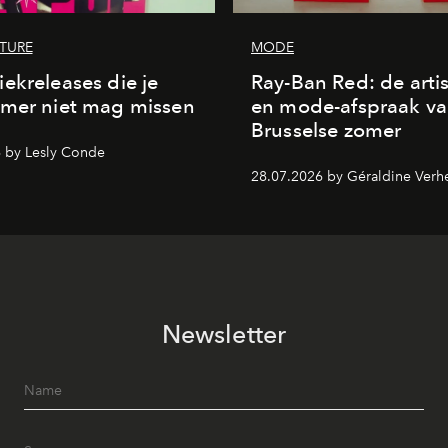
LTURE
MODE
ekreleases die je
Ray-Ban Red: de arti
omer niet mag missen
en mode-afspraak va
Brusselse zomer
 by Lesly Conde
28.07.2026 by Géraldine Verh
Newsletter