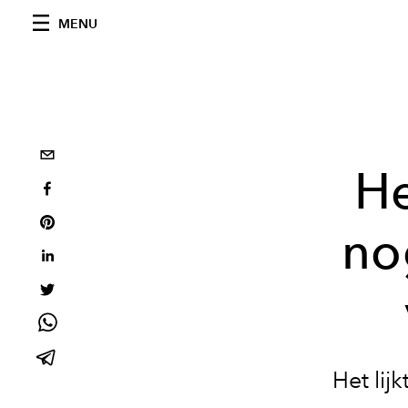
MENU
He
no
Het lij