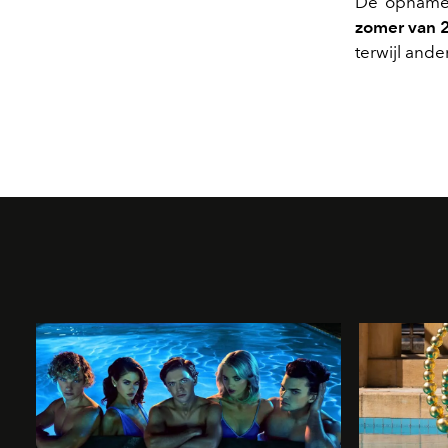
De opnames
zomer van 
terwijl ande