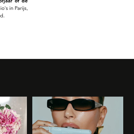
orjaar of de
s in Parijs,
d.