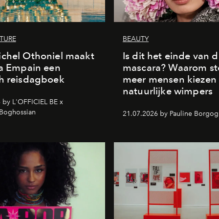
LTURE
BEAUTY
chel Othoniel maakt
Is dit het einde van 
la Empain een
mascara? Waarom st
h reisdagboek
meer mensen kiezen
natuurlijke wimpers
 by L'OFFICIEL BE x
 Boghossian
21.07.2026 by Pauline Borgo