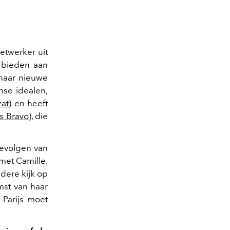
netwerker uit
e bieden aan
 haar nieuwe
nse idealen,
zat
) en heeft
s Bravo
), die
evolgen van
 met Camille.
ndere kijk op
mst van haar
 Parijs moet