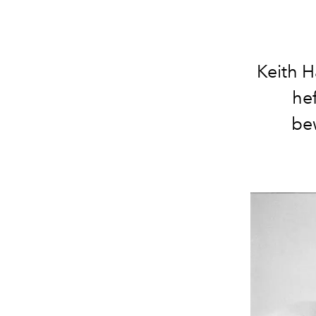
Keith H
hef
be