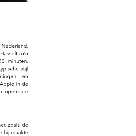
n Nederland.
 Hasselt zo'n
20 minuten.
pische stijl
eningen en
 Apple in de
op openbare
.
net zoals de
e hij maakte