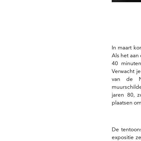
In maart ko
Als het aan 
40 minuten
Verwacht je
van de Ne
muurschilde
jaren 80, 
plaatsen om
De tentoons
expositie zel