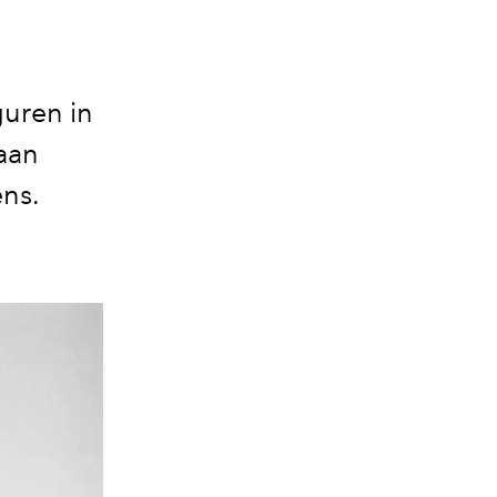
guren in
gaan
ns.