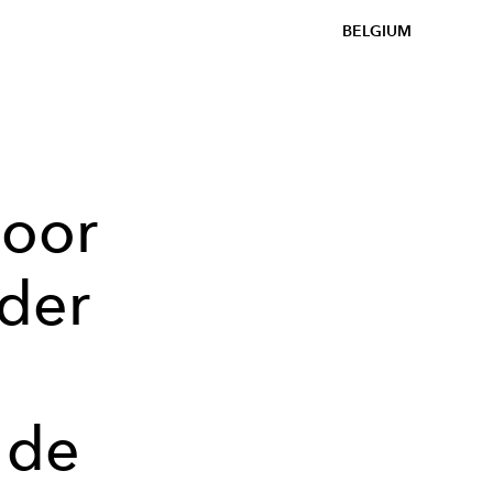
BELGIUM
door
der
 de