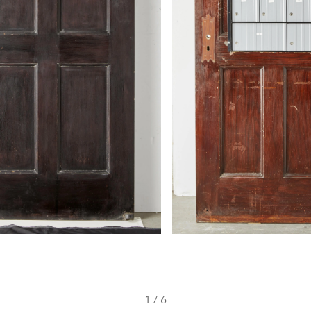
1
/
6