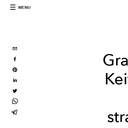
MENU
Gra
Ke
st