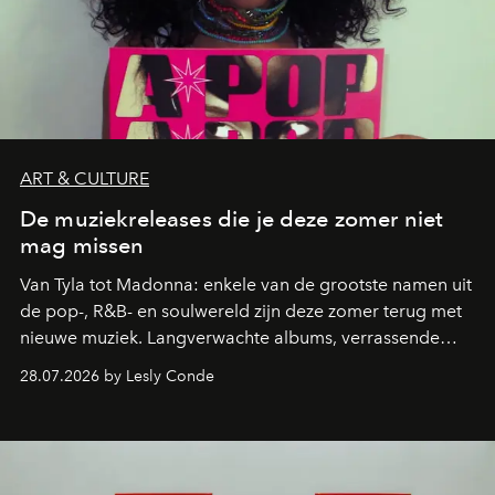
ART & CULTURE
De muziekreleases die je deze zomer niet
mag missen
Van Tyla tot Madonna: enkele van de grootste namen uit
de pop-, R&B- en soulwereld zijn deze zomer terug met
nieuwe muziek. Langverwachte albums, verrassende
comebacks en veelbelovende nieuwe projecten: dit zijn
28.07.2026 by Lesly Conde
de releases die je niet mag missen.