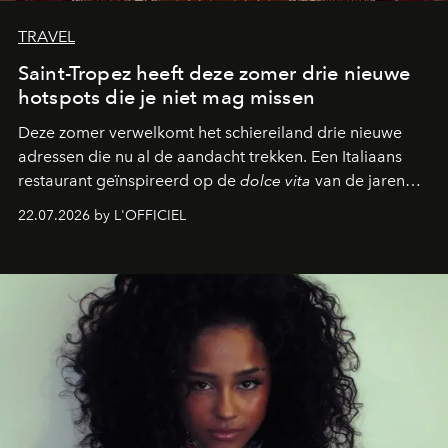
TRAVEL
Saint-Tropez heeft deze zomer drie nieuwe
hotspots die je niet mag missen
Deze zomer verwelkomt het schiereiland drie nieuwe
adressen die nu al de aandacht trekken. Een Italiaans
restaurant geïnspireerd op de
dolce vita
van de jaren
zestig, een Japanse hotspot die na zonsondergang
22.07.2026 by L'OFFICIEL
verandert in een bruisende ontmoetingsplek en de
legendarische Parijse club Raspoutine die eindelijk
neerstrijkt in Saint-Tropez. Dit zijn de nieuwe adressen
die deze zomer de toon zetten, van lange lunches tot
zwoele nachten.