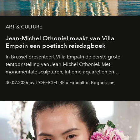
ART & CULTURE
Jean-Michel Othoniel maakt van Villa
Empain een poëtisch reisdagboek
In Brussel presenteert Villa Empain de eerste grote
tentoonstelling van Jean-Michel Othoniel. Met
monumentale sculpturen, intieme aquarellen en
fonkelend Murano-glas creëert de Franse kunstenaar
30.07.2026 by L'OFFICIEL BE x Fondation Boghossian
een emotionele reis waarin elk werk de herinnering
oproept aan een ontmoeting, een bestemming of een
moment van verwondering.