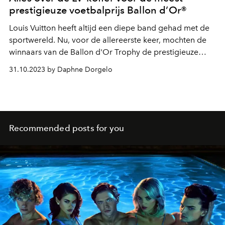
prestigieuze voetbalprijs Ballon d’Or®
Louis Vuitton heeft altijd een diepe band gehad met de
sportwereld. Nu, voor de allereerste keer, mochten de
winnaars van de Ballon d'Or Trophy de prestigieuze
trofee mee naar huis nemen in een op maat gemaakte
31.10.2023 by Daphne Dorgelo
LV-koffer. Dit is een bijzondere en stijlvolle toevoeging
aan de rijke geschiedenis van de Ballon d'Or.
Recommended posts for you