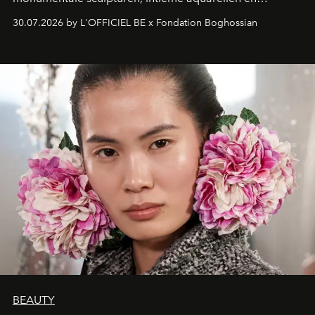
fonkelend Murano-glas creëert de Franse kunstenaar
30.07.2026 by L'OFFICIEL BE x Fondation Boghossian
een emotionele reis waarin elk werk de herinnering
oproept aan een ontmoeting, een bestemming of een
moment van verwondering.
BEAUTY