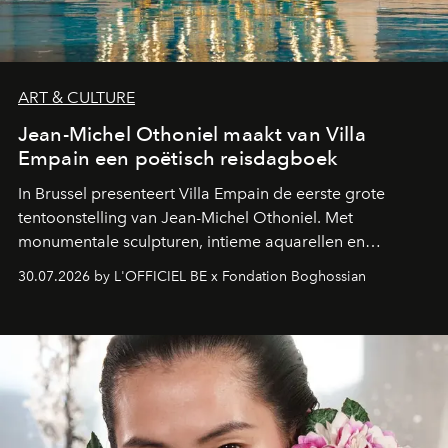
ART & CULTURE
Jean-Michel Othoniel maakt van Villa
Empain een poëtisch reisdagboek
In Brussel presenteert Villa Empain de eerste grote
tentoonstelling van Jean-Michel Othoniel. Met
monumentale sculpturen, intieme aquarellen en
fonkelend Murano-glas creëert de Franse kunstenaar
30.07.2026 by L'OFFICIEL BE x Fondation Boghossian
een emotionele reis waarin elk werk de herinnering
oproept aan een ontmoeting, een bestemming of een
moment van verwondering.