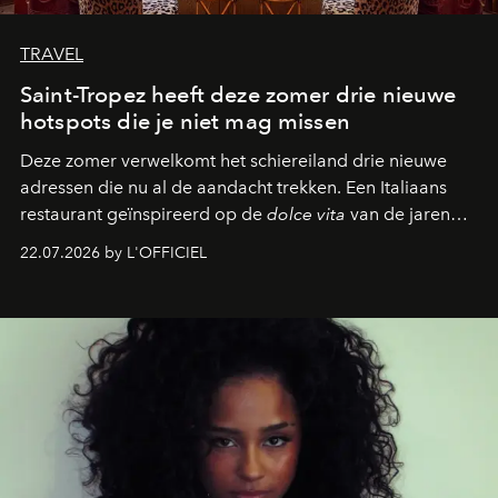
TRAVEL
Saint-Tropez heeft deze zomer drie nieuwe
hotspots die je niet mag missen
Deze zomer verwelkomt het schiereiland drie nieuwe
adressen die nu al de aandacht trekken. Een Italiaans
restaurant geïnspireerd op de
dolce vita
van de jaren
zestig, een Japanse hotspot die na zonsondergang
22.07.2026 by L'OFFICIEL
verandert in een bruisende ontmoetingsplek en de
legendarische Parijse club Raspoutine die eindelijk
neerstrijkt in Saint-Tropez. Dit zijn de nieuwe adressen
die deze zomer de toon zetten, van lange lunches tot
zwoele nachten.