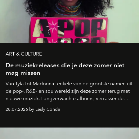
ART & CULTURE
De muziekreleases die je deze zomer niet
mag missen
Van Tyla tot Madonna: enkele van de grootste namen uit
de pop-, R&B- en soulwereld zijn deze zomer terug met
nieuwe muziek. Langverwachte albums, verrassende
comebacks en veelbelovende nieuwe projecten: dit zijn
28.07.2026 by Lesly Conde
de releases die je niet mag missen.