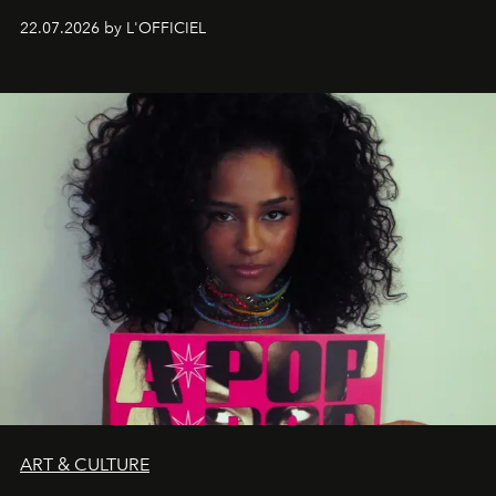
zestig, een Japanse hotspot die na zonsondergang
22.07.2026 by L'OFFICIEL
verandert in een bruisende ontmoetingsplek en de
legendarische Parijse club Raspoutine die eindelijk
neerstrijkt in Saint-Tropez. Dit zijn de nieuwe adressen
die deze zomer de toon zetten, van lange lunches tot
zwoele nachten.
ART & CULTURE