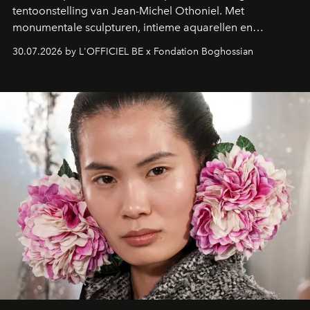
tentoonstelling van Jean-Michel Othoniel. Met
monumentale sculpturen, intieme aquarellen en
fonkelend Murano-glas creëert de Franse kunstenaar
30.07.2026 by L'OFFICIEL BE x Fondation Boghossian
een emotionele reis waarin elk werk de herinnering
oproept aan een ontmoeting, een bestemming of een
moment van verwondering.