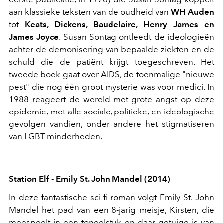
aan klassieke teksten van de oudheid van
WH Auden
tot
Keats, Dickens, Baudelaire, Henry James en
James Joyce
. Susan Sontag ontleedt de ideologieën
achter de demonisering van bepaalde ziekten en de
schuld die de patiënt krijgt toegeschreven. Het
tweede boek gaat over AIDS, de toenmalige "nieuwe
pest" die nog één groot mysterie was voor medici. In
1988 reageert de wereld met grote angst op deze
epidemie, met alle sociale, politieke, en ideologische
gevolgen vandien, onder andere het stigmatiseren
van LGBT-minderheden.
Station Elf - Emily St. John Mandel (2014)
In deze fantastische sci-fi roman volgt Emily St. John
Mandel het pad van een 8-jarig meisje, Kirsten, die
meespeelt in een toneelstuk en daar getuige is van