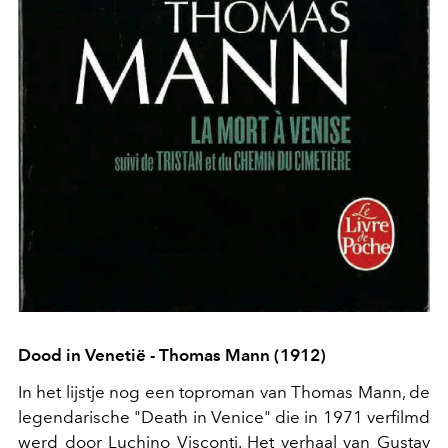
Dood in Venetië - Thomas Mann (1912)
In het lijstje nog een toproman van Thomas Mann, de
legendarische "Death in Venice" die in 1971 verfilmd
werd door Luchino Visconti. Het verhaal van Gustav