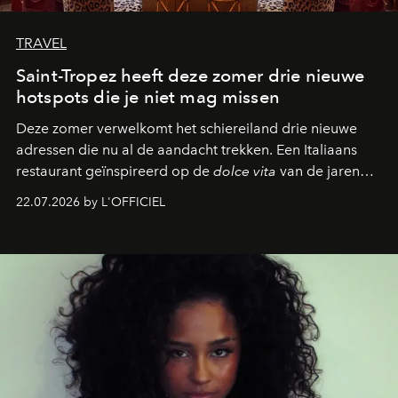
TRAVEL
Saint-Tropez heeft deze zomer drie nieuwe
hotspots die je niet mag missen
Deze zomer verwelkomt het schiereiland drie nieuwe
adressen die nu al de aandacht trekken. Een Italiaans
restaurant geïnspireerd op de
dolce vita
van de jaren
zestig, een Japanse hotspot die na zonsondergang
22.07.2026 by L'OFFICIEL
verandert in een bruisende ontmoetingsplek en de
legendarische Parijse club Raspoutine die eindelijk
neerstrijkt in Saint-Tropez. Dit zijn de nieuwe adressen
die deze zomer de toon zetten, van lange lunches tot
zwoele nachten.