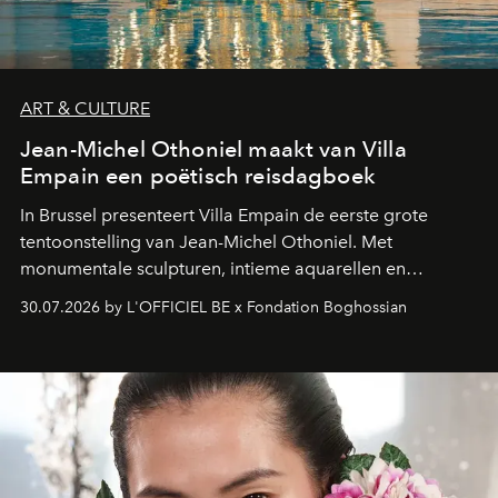
ART & CULTURE
Jean-Michel Othoniel maakt van Villa
Empain een poëtisch reisdagboek
In Brussel presenteert Villa Empain de eerste grote
tentoonstelling van Jean-Michel Othoniel. Met
monumentale sculpturen, intieme aquarellen en
fonkelend Murano-glas creëert de Franse kunstenaar
30.07.2026 by L'OFFICIEL BE x Fondation Boghossian
een emotionele reis waarin elk werk de herinnering
oproept aan een ontmoeting, een bestemming of een
moment van verwondering.