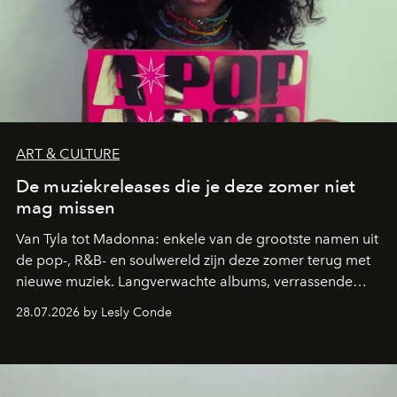
ART & CULTURE
De muziekreleases die je deze zomer niet
mag missen
Van Tyla tot Madonna: enkele van de grootste namen uit
de pop-, R&B- en soulwereld zijn deze zomer terug met
nieuwe muziek. Langverwachte albums, verrassende
comebacks en veelbelovende nieuwe projecten: dit zijn
28.07.2026 by Lesly Conde
de releases die je niet mag missen.