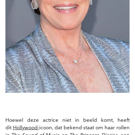
Hoewel deze actrice niet in beeld komt, heeft
dit
Hollywood-
icoon, dat bekend staat om haar rollen
in
The Sound of Music
en
The Princess Diaries,
een