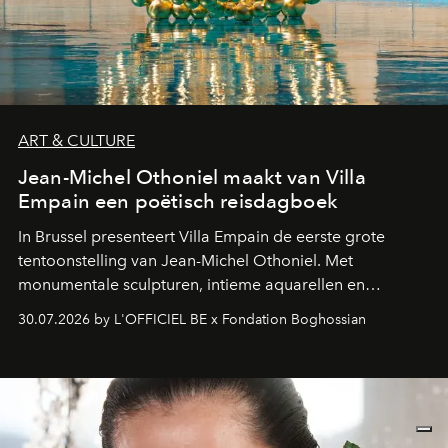
ART & CULTURE
Jean-Michel Othoniel maakt van Villa
Empain een poëtisch reisdagboek
In Brussel presenteert Villa Empain de eerste grote
tentoonstelling van Jean-Michel Othoniel. Met
monumentale sculpturen, intieme aquarellen en
fonkelend Murano-glas creëert de Franse kunstenaar
30.07.2026 by L'OFFICIEL BE x Fondation Boghossian
een emotionele reis waarin elk werk de herinnering
oproept aan een ontmoeting, een bestemming of een
moment van verwondering.