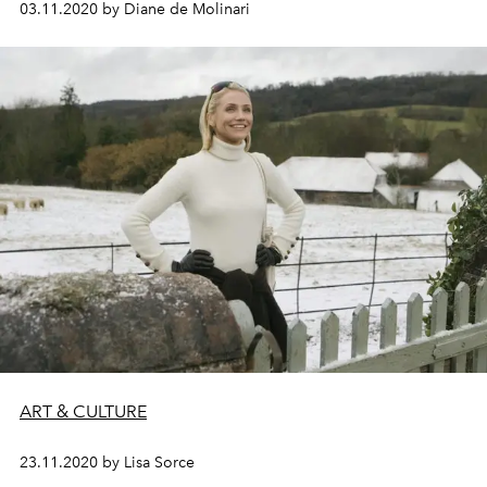
03.11.2020 by Diane de Molinari
information' over het plot . Een veelbelovende serie
tussen " Downtown Abbey" en " Gossip Girl", vanaf 25
december op Netflix.
ART & CULTURE
23.11.2020 by Lisa Sorce