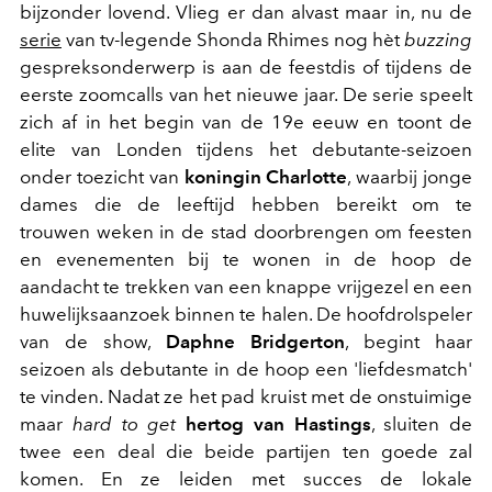
bijzonder lovend. Vlieg er dan alvast maar in, nu de
serie
van tv-legende Shonda Rhimes nog hèt
buzzing
gespreksonderwerp is aan de feestdis of tijdens de
eerste zoomcalls van het nieuwe jaar. De serie speelt
zich af in het begin van de 19e eeuw en toont de
elite van Londen tijdens het debutante-seizoen
onder toezicht van
koningin Charlotte
, waarbij jonge
dames die de leeftijd hebben bereikt om te
trouwen weken in de stad doorbrengen om feesten
en evenementen bij te wonen in de hoop de
aandacht te trekken van een knappe vrijgezel en een
huwelijksaanzoek binnen te halen. De hoofdrolspeler
van de show,
Daphne Bridgerton
, begint haar
seizoen als debutante in de hoop een 'liefdesmatch'
te vinden. Nadat ze het pad kruist met de onstuimige
maar
hard to get
hertog van Hastings
, sluiten de
twee een deal die beide partijen ten goede zal
komen. En ze leiden met succes de lokale