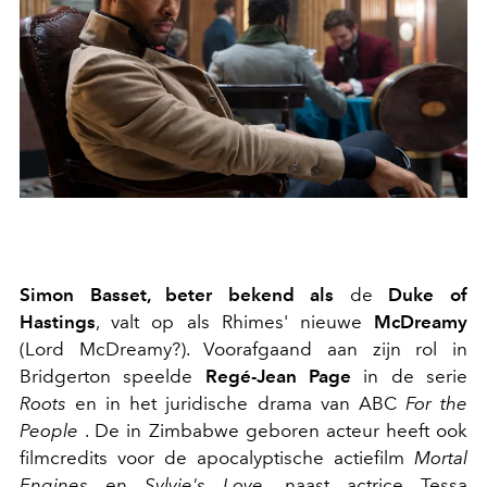
Simon Basset, beter bekend als
de
Duke of
Hastings
, valt op als Rhimes' nieuwe
McDreamy
(Lord McDreamy?). Voorafgaand aan zijn rol in
Bridgerton speelde
Regé-Jean Page
in de serie
Roots
en in het juridische drama van ABC
For the
People
. De in Zimbabwe geboren acteur heeft ook
filmcredits voor de apocalyptische actiefilm
Mortal
Engines
en
Sylvie's Love,
naast actrice
Tessa