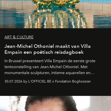
ART & CULTURE
Jean-Michel Othoniel maakt van Villa
Empain een poëtisch reisdagboek
In Brussel presenteert Villa Empain de eerste grote
tentoonstelling van Jean-Michel Othoniel. Met
monumentale sculpturen, intieme aquarellen en
fonkelend Murano-glas creëert de Franse kunstenaar
30.07.2026 by L'OFFICIEL BE x Fondation Boghossian
een emotionele reis waarin elk werk de herinnering
oproept aan een ontmoeting, een bestemming of een
moment van verwondering.