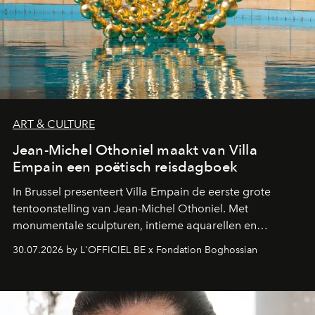
ART & CULTURE
Jean-Michel Othoniel maakt van Villa
Empain een poëtisch reisdagboek
In Brussel presenteert Villa Empain de eerste grote
tentoonstelling van Jean-Michel Othoniel. Met
monumentale sculpturen, intieme aquarellen en
fonkelend Murano-glas creëert de Franse kunstenaar
30.07.2026 by L'OFFICIEL BE x Fondation Boghossian
een emotionele reis waarin elk werk de herinnering
oproept aan een ontmoeting, een bestemming of een
moment van verwondering.