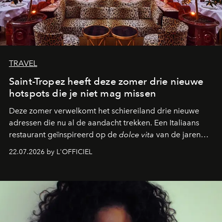
TRAVEL
Saint-Tropez heeft deze zomer drie nieuwe
hotspots die je niet mag missen
Deze zomer verwelkomt het schiereiland drie nieuwe
adressen die nu al de aandacht trekken. Een Italiaans
restaurant geïnspireerd op de
dolce vita
van de jaren
zestig, een Japanse hotspot die na zonsondergang
22.07.2026 by L'OFFICIEL
verandert in een bruisende ontmoetingsplek en de
legendarische Parijse club Raspoutine die eindelijk
neerstrijkt in Saint-Tropez. Dit zijn de nieuwe adressen
die deze zomer de toon zetten, van lange lunches tot
zwoele nachten.