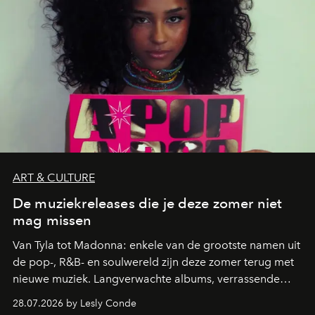
ART & CULTURE
De muziekreleases die je deze zomer niet
mag missen
Van Tyla tot Madonna: enkele van de grootste namen uit
de pop-, R&B- en soulwereld zijn deze zomer terug met
nieuwe muziek. Langverwachte albums, verrassende
comebacks en veelbelovende nieuwe projecten: dit zijn
28.07.2026 by Lesly Conde
de releases die je niet mag missen.