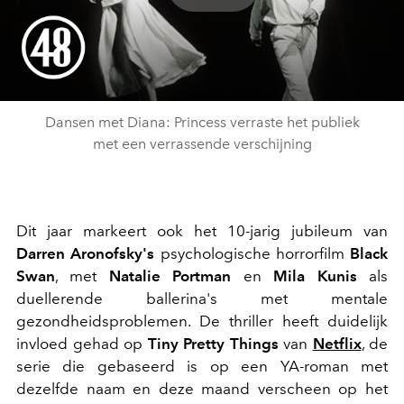
Play
Video
Dansen met Diana: Princess verraste het publiek
met een verrassende verschijning
Dit jaar markeert ook het 10-jarig jubileum van
Darren Aronofsky's
psychologische horrorfilm
Black
Swan
, met
Natalie Portman
en
Mila Kunis
als
duellerende ballerina's met mentale
gezondheidsproblemen. De thriller heeft duidelijk
invloed gehad op
Tiny Pretty Things
van
Netflix
, de
serie die gebaseerd is op een YA-roman met
dezelfde naam en deze maand verscheen op het