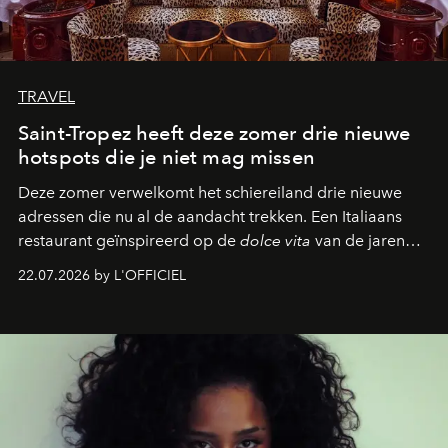
TRAVEL
Saint-Tropez heeft deze zomer drie nieuwe
hotspots die je niet mag missen
Deze zomer verwelkomt het schiereiland drie nieuwe
adressen die nu al de aandacht trekken. Een Italiaans
restaurant geïnspireerd op de
dolce vita
van de jaren
zestig, een Japanse hotspot die na zonsondergang
22.07.2026 by L'OFFICIEL
verandert in een bruisende ontmoetingsplek en de
legendarische Parijse club Raspoutine die eindelijk
neerstrijkt in Saint-Tropez. Dit zijn de nieuwe adressen
die deze zomer de toon zetten, van lange lunches tot
zwoele nachten.