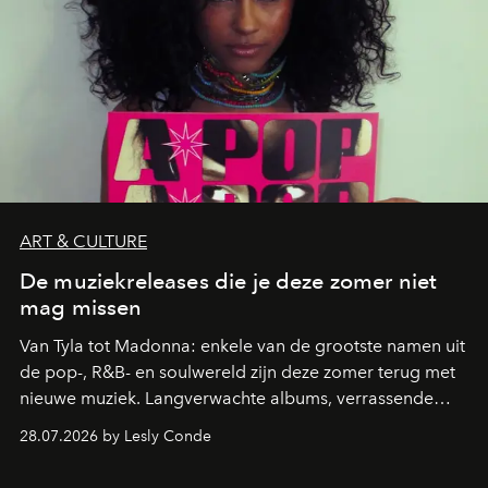
ART & CULTURE
De muziekreleases die je deze zomer niet
mag missen
Van Tyla tot Madonna: enkele van de grootste namen uit
de pop-, R&B- en soulwereld zijn deze zomer terug met
nieuwe muziek. Langverwachte albums, verrassende
comebacks en veelbelovende nieuwe projecten: dit zijn
28.07.2026 by Lesly Conde
de releases die je niet mag missen.