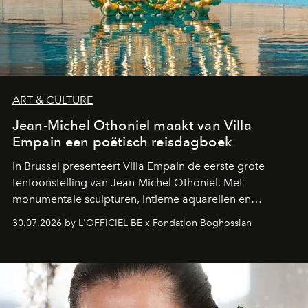
ART & CULTURE
Jean-Michel Othoniel maakt van Villa
Empain een poëtisch reisdagboek
In Brussel presenteert Villa Empain de eerste grote
tentoonstelling van Jean-Michel Othoniel. Met
monumentale sculpturen, intieme aquarellen en
fonkelend Murano-glas creëert de Franse kunstenaar
30.07.2026 by L'OFFICIEL BE x Fondation Boghossian
een emotionele reis waarin elk werk de herinnering
oproept aan een ontmoeting, een bestemming of een
moment van verwondering.