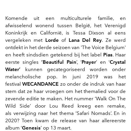
Komende uit een multiculturele familie, en
afwisselend wonend tussen België, het Verenigd
Koninkrijk en Californië, is Tessa Dixson al eens
vergeleken met
Lorde
of
Lana Del Rey
. Ze werd
ontdekt in het derde seizoen van 'The Voice Belgium'
en heeft sindsdien getekend bij het label
Pias
. Haar
eerste singles
‘Beautiful Pain
’, ‘
Prayer
’ en ‘
Crystal
Water’
kunnen gecategoriseerd worden onder
melancholische pop. In juni 2019 was het
festival
WECANDANCE
zo onder de indruk van haar
stem dat ze haar vroegen om het themalied voor de
zevende editie te maken. Het nummer ‘Walk On The
Wild Side’ door Lou Reed kreeg een remake,
als verwijzing naar het thema ‘Safari Nomads’. En in
2020? Toen kwam de release van haar allereerste
album ‘
Genesis
’ op 13 maart.