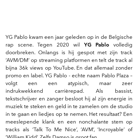
YG Pablo kwam een jaar geleden op in de Belgische
rap scene. Tegen 2020 wil
YG Pablo
volledig
doorbreken. Onlangs is hij gespot met zijn track
‘AVM/DM’ op streaming platformen en telt de track al
bijna 36k views op YouTube. En dat allemaal zonder
promo en label. YG Pablo - echte naam Pablo Plaza –
volgt een een atypisch, maar zeer
indrukwekkend carrièrepad. Als bassist,
tekstschrijver en zanger besloot hij al zijn energie in
muziek te steken en geld in te zamelen om de studio
in te gaan en liedjes op te nemen. Het resultaat? Een
meeslepende klank en een nonchalante stem op
tracks als ‘Talk To Me Nice’, ‘AVM’, ‘Incroyable’ of
‘William Kidd’. Zelfs Damso is groot fan.