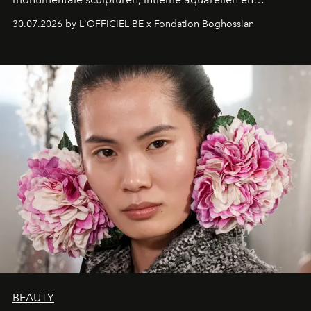
fonkelend Murano-glas creëert de Franse kunstenaar
30.07.2026 by L'OFFICIEL BE x Fondation Boghossian
een emotionele reis waarin elk werk de herinnering
oproept aan een ontmoeting, een bestemming of een
moment van verwondering.
BEAUTY