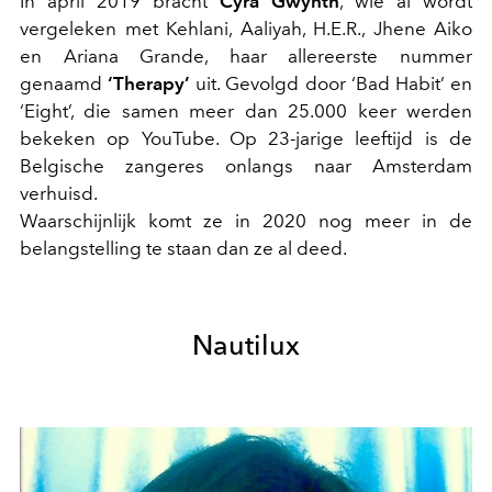
In april 2019 bracht
Cyra Gwynth
, wie al wordt
vergeleken met Kehlani, Aaliyah, H.E.R., Jhene Aiko
en Ariana Grande, haar allereerste nummer
genaamd
‘Therapy’
uit. Gevolgd door ‘Bad Habit’ en
‘Eight’, die samen meer dan 25.000 keer werden
bekeken op YouTube. Op 23-jarige leeftijd is de
Belgische zangeres onlangs naar Amsterdam
verhuisd.
Waarschijnlijk komt ze in 2020 nog meer in de
belangstelling te staan dan ze al deed.
Nautilux