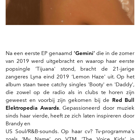
Na een eerste EP genaamd
‘Gemini’
die in de zomer
van 2019 werd uitgebracht en waarop haar eerste
popsingle 'Tijuana' stond, bracht de 21-jarige
zangeres Lyna eind 2019 ‘Lemon Haze' uit. Op het
album staan twee catchy singles 'Booty' en 'Daddy',
die zowel op de radio als in clubs te horen zijn
geweest en voorbij zijn gekomen bij de
Red Bull
Elektropedia Awards
. Gepassioneerd door muziek
sinds haar vierde, heeft ze zich laten inspireren door
Brandy en
US Soul/R&B-sounds. Op haar cv? Tv-programma's
zoals ‘My Name’ op VTM, ‘The Voice Kids’ in