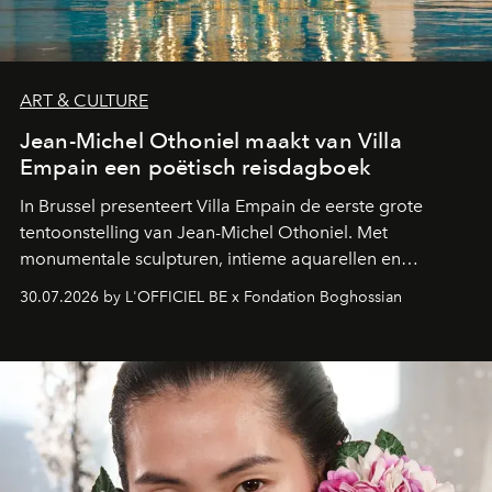
ART & CULTURE
Jean-Michel Othoniel maakt van Villa
Empain een poëtisch reisdagboek
In Brussel presenteert Villa Empain de eerste grote
tentoonstelling van Jean-Michel Othoniel. Met
monumentale sculpturen, intieme aquarellen en
fonkelend Murano-glas creëert de Franse kunstenaar
30.07.2026 by L'OFFICIEL BE x Fondation Boghossian
een emotionele reis waarin elk werk de herinnering
oproept aan een ontmoeting, een bestemming of een
moment van verwondering.