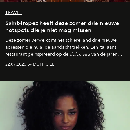
TRAVEL
Saint-Tropez heeft deze zomer drie nieuwe
hotspots die je niet mag missen
Deze zomer verwelkomt het schiereiland drie nieuwe
adressen die nu al de aandacht trekken. Een Italiaans
restaurant geïnspireerd op de
dolce vita
van de jaren
zestig, een Japanse hotspot die na zonsondergang
22.07.2026 by L'OFFICIEL
verandert in een bruisende ontmoetingsplek en de
legendarische Parijse club Raspoutine die eindelijk
neerstrijkt in Saint-Tropez. Dit zijn de nieuwe adressen
die deze zomer de toon zetten, van lange lunches tot
zwoele nachten.