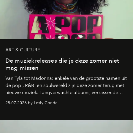
ART & CULTURE
De muziekreleases die je deze zomer niet
mag missen
Van Tyla tot Madonna: enkele van de grootste namen uit
de pop-, R&B- en soulwereld zijn deze zomer terug met
nieuwe muziek. Langverwachte albums, verrassende
comebacks en veelbelovende nieuwe projecten: dit zijn
28.07.2026 by Lesly Conde
de releases die je niet mag missen.