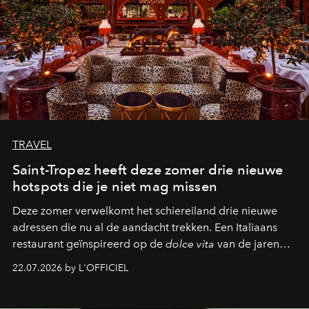
TRAVEL
Saint-Tropez heeft deze zomer drie nieuwe
hotspots die je niet mag missen
Deze zomer verwelkomt het schiereiland drie nieuwe
adressen die nu al de aandacht trekken. Een Italiaans
restaurant geïnspireerd op de
dolce vita
van de jaren
zestig, een Japanse hotspot die na zonsondergang
22.07.2026 by L'OFFICIEL
verandert in een bruisende ontmoetingsplek en de
legendarische Parijse club Raspoutine die eindelijk