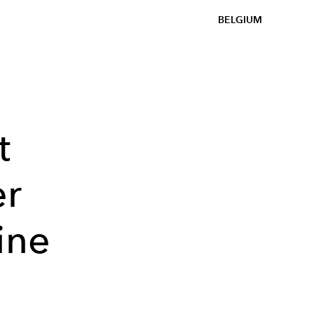
BELGIUM
t
er
ine