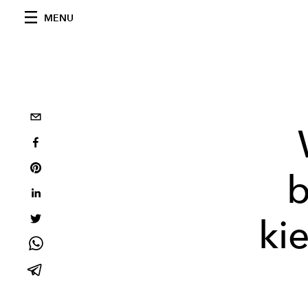
MENU
b
ki