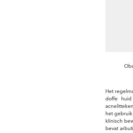
Oba
Het regelma
doffe huid
acnelitteken
het gebruik
klinisch be
bevat arbut