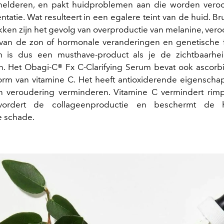
rhelderen, en pakt huidproblemen aan die worden veroo
tatie. Wat resulteert in een egalere teint van de huid. Br
kken zijn het gevolg van overproductie van melanine, vero
 van de zon of hormonale veranderingen en genetische f
m is dus een musthave-product als je de zichtbaarhei
. Het Obagi-C® Fx C-Clarifying Serum bevat ook ascorb
orm van vitamine C. Het heeft antioxiderende eigensch
 veroudering verminderen. Vitamine C vermindert rimp
 bevordert de collageenproductie en beschermt de 
e schade.