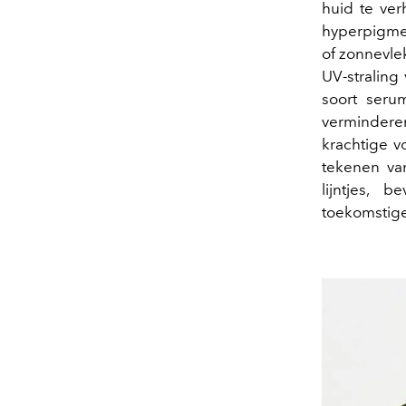
huid te ve
hyperpigmen
of zonnevle
UV-straling
soort seru
verminderen
krachtige v
tekenen van
lijntjes,
toekomstig