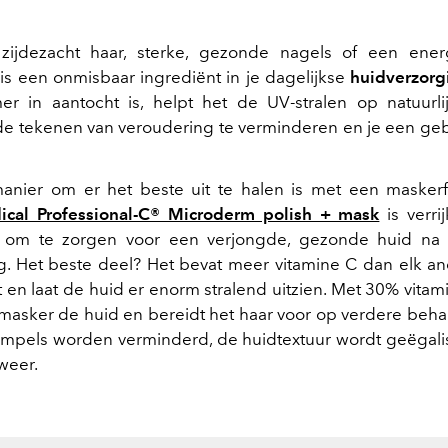
zijdezacht haar, sterke, gezonde nagels of een energ
is een onmisbaar ingrediënt in je dagelijkse
huidverzorg
 in aantocht is, helpt het de UV-stralen op natuurli
 de tekenen van veroudering te verminderen en je een geb
anier om er het beste uit te halen is met een maskerf
cal Professional-C® Microderm polish + mask
is verri
om te zorgen voor een verjongde, gezonde huid na 
. Het beste deel? Het bevat meer vitamine C dan elk a
 en laat de huid er enorm stralend uitzien. Met 30% vitami
smasker de huid en bereidt het haar voor op verdere beha
Rimpels worden verminderd, de huidtextuur wordt geëgal
 weer.