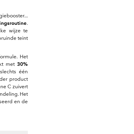
iebooster...
ingsroutine
.
jke wijze te
ruinde teint
ormule. Het
jkt met
30%
slechts één
nder product
ne C zuivert
ndeling. Het
iseerd en de