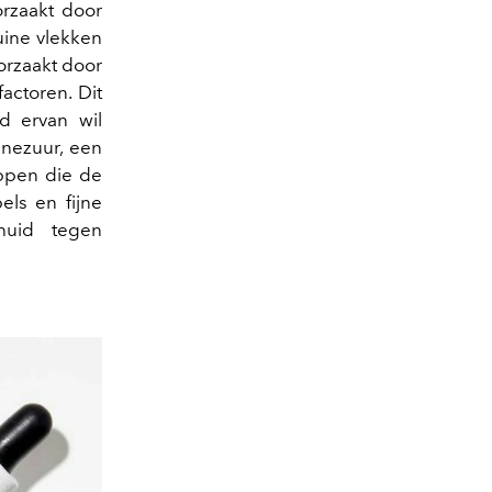
rzaakt door
uine vlekken
orzaakt door
actoren. Dit
d ervan wil
inezuur, een
appen die de
els en fijne
huid tegen