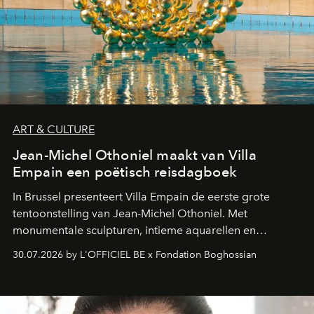
ART & CULTURE
Jean-Michel Othoniel maakt van Villa
Empain een poëtisch reisdagboek
In Brussel presenteert Villa Empain de eerste grote
tentoonstelling van Jean-Michel Othoniel. Met
monumentale sculpturen, intieme aquarellen en
fonkelend Murano-glas creëert de Franse kunstenaar
30.07.2026 by L'OFFICIEL BE x Fondation Boghossian
een emotionele reis waarin elk werk de herinnering
oproept aan een ontmoeting, een bestemming of een
moment van verwondering.