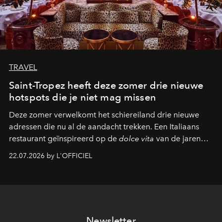
TRAVEL
Saint-Tropez heeft deze zomer drie nieuwe
hotspots die je niet mag missen
Deze zomer verwelkomt het schiereiland drie nieuwe
adressen die nu al de aandacht trekken. Een Italiaans
restaurant geïnspireerd op de
dolce vita
van de jaren
zestig, een Japanse hotspot die na zonsondergang
22.07.2026 by L'OFFICIEL
verandert in een bruisende ontmoetingsplek en de
legendarische Parijse club Raspoutine die eindelijk
neerstrijkt in Saint-Tropez. Dit zijn de nieuwe adressen
die deze zomer de toon zetten, van lange lunches tot
zwoele nachten.
Newsletter