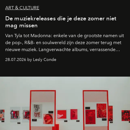
ART & CULTURE
De muziekreleases die je deze zomer niet
mag missen
Van Tyla tot Madonna: enkele van de grootste namen uit
de pop-, R&B- en soulwereld zijn deze zomer terug met
nieuwe muziek. Langverwachte albums, verrassende
comebacks en veelbelovende nieuwe projecten: dit zijn
28.07.2026 by Lesly Conde
de releases die je niet mag missen.