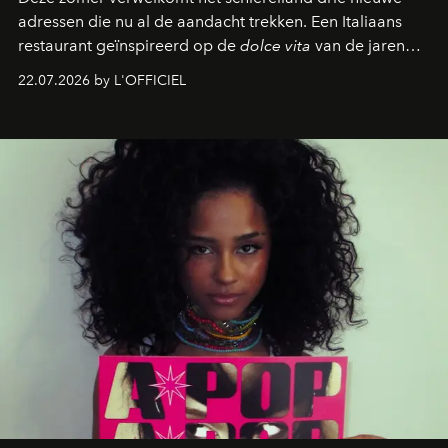
adressen die nu al de aandacht trekken. Een Italiaans
restaurant geïnspireerd op de
dolce vita
van de jaren
zestig, een Japanse hotspot die na zonsondergang
22.07.2026 by L'OFFICIEL
verandert in een bruisende ontmoetingsplek en de
legendarische Parijse club Raspoutine die eindelijk
neerstrijkt in Saint-Tropez. Dit zijn de nieuwe adressen
die deze zomer de toon zetten, van lange lunches tot
zwoele nachten.