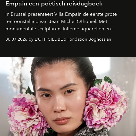
Empain een poëtisch reisdagboek
In Brussel presenteert Villa Empain de eerste grote
tentoonstelling van Jean-Michel Othoniel. Met
monumentale sculpturen, intieme aquarellen en
fonkelend Murano-glas creëert de Franse kunstenaar
30.07.2026 by L'OFFICIEL BE x Fondation Boghossian
een emotionele reis waarin elk werk de herinnering
oproept aan een ontmoeting, een bestemming of een
moment van verwondering.