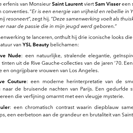
de erfenis van Monsieur
Saint Laurent
viert
Sam Visser
een 
an conventies. “
Er is een energie van vrijheid en rebellie in
mij resoneert
”, zegt hij.
“Deze samenwerking voelt als thuis
er naar de passie die in mijn jeugd werd geboren.”
nwerking te lanceren, onthult hij drie iconische looks die
atuur van
YSL Beauty
belichamen:
tive Nude
: een natuurlijke, stralende elegantie, geïnsp
 tinten uit de Rive Gauche-collecties van de jaren ‘70. E
e en ongrijpbare vrouwen van Los Angeles.
ve Couture
: een moderne herinterpretatie van de smo
 naar de bruisende nachten van Parijs. Een gedurfde st
dereen die verfijning omarmt met een vleugje mysterie.
uler
: een chromatisch contrast waarin diepblauw sam
ips, een eerbetoon aan de grandeur en brutaliteit van Saint