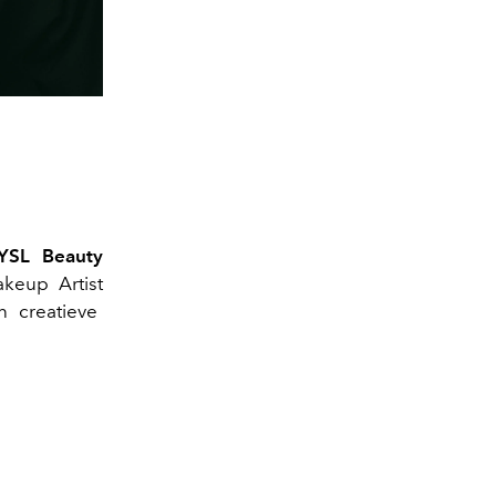
YSL Beauty
akeup Artist
n creatieve