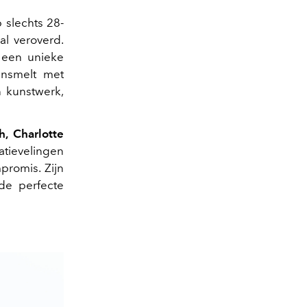
p slechts 28-
al veroverd.
j een unieke
ensmelt met
n kunstwerk,
, Charlotte
atievelingen
promis. Zijn
de perfecte