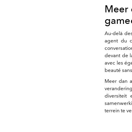
Meer 
game
Au-delà des
agent du 
conversatio
devant de l
avec les égé
beauté sans
Meer dan al
veranderin
diversiteit
samenwerkin
terrein te v