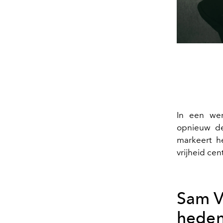
In een wer
opnieuw d
markeert h
vrijheid cen
Sam V
heden