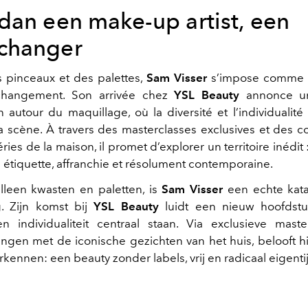
dan een make-up artist, een
changer
 pinceaux et des palettes,
Sam Visser
s’impose comme u
changement. Son arrivée chez
YSL Beauty
annonce un
n autour du maquillage, où la diversité et l’individualité
a scène. À travers des masterclasses exclusives et des co
ries de la maison, il promet d’explorer un territoire inédit 
 étiquette, affranchie et résolument contemporaine.
leen kwasten en paletten, is
Sam Visser
een echte kata
g
. Zijn komst bij
YSL Beauty
luidt een nieuw hoofdstu
 en individualiteit centraal staan. Via exclusieve
maste
gen met de iconische gezichten van het huis, belooft h
erkennen: een beauty zonder labels, vrij en radicaal eigenti