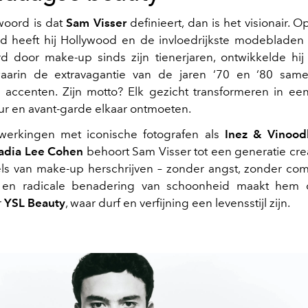
woord is dat
Sam Visser
definieert, dan is het visionair. O
tijd heeft hij Hollywood en de invloedrijkste modebladen 
d door make-up sinds zijn tienerjaren, ontwikkelde hi
waarin de extravagantie van de jaren ‘70 en ‘80 sam
he accenten. Zijn motto? Elk gezicht transformeren in ee
r en avant-garde elkaar ontmoeten.
erkingen met iconische fotografen als
Inez & Vinoodh
dia Lee Cohen
behoort Sam Visser tot een generatie cre
ls van make-up herschrijven – zonder angst, zonder com
ve en radicale benadering van schoonheid maakt hem 
r
YSL Beauty
, waar durf en verfijning een levensstijl zijn.