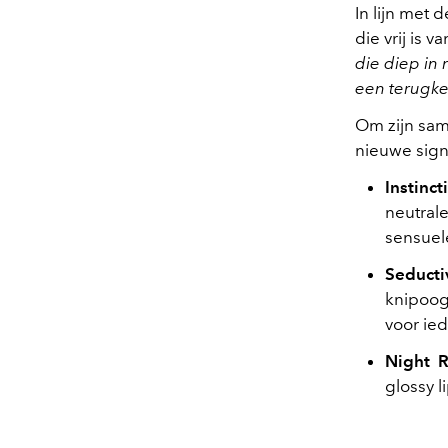
In lijn met 
die vrij is v
die diep in 
een terugke
Om zijn same
nieuwe sign
Instinc
neutrale
sensuel
Seducti
knipoog
voor ie
Night R
glossy l