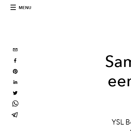
MENU
Sam
een
YSL B