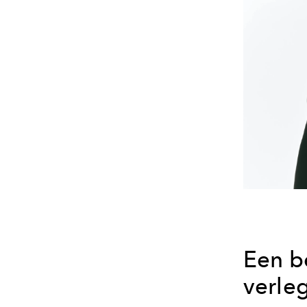
Een b
verle