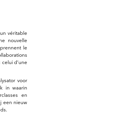
n véritable
e nouvelle
 prennent le
llaborations
: celui d’une
lysator voor
k in waarin
rclasses en
ij een nieuw
jds.