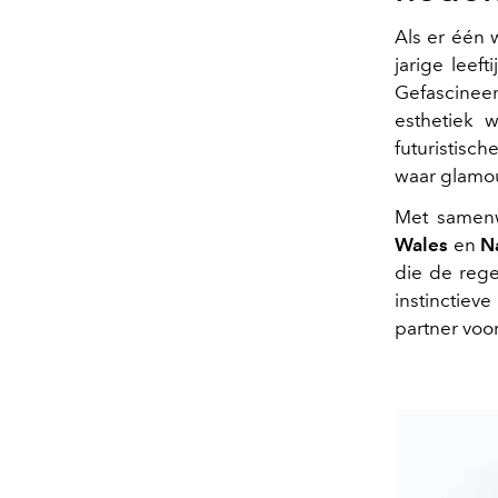
Als er één 
jarige leef
Gefascineer
esthetiek 
futuristisc
waar glamou
Met samenw
Wales
en
Na
die de rege
instinctie
partner voo