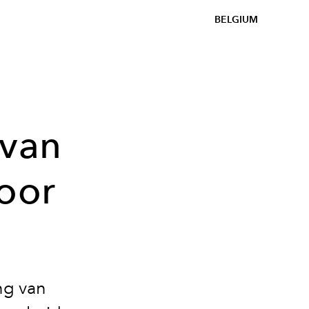
BELGIUM
 van
voor
ng van