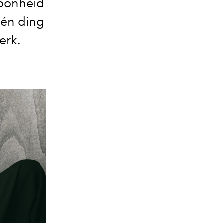
hoonheid
Eén ding
erk.