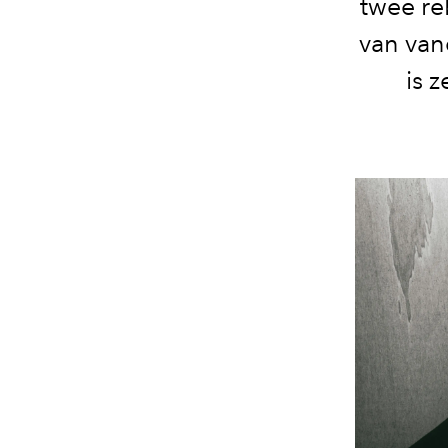
twee re
van van
is 