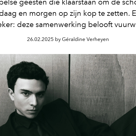
belse geesten die klaarstaan om de sc
daag en morgen op zijn kop te zetten. 
zeker: deze samenwerking belooft vuurw
26.02.2025 by Géraldine Verheyen