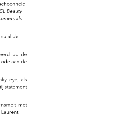
schoonheid
 YSL Beauty
komen, als
 nu al de
ireerd op de
en ode aan de
ky eye, als
ijlstatement
ensmelt met
 Laurent.