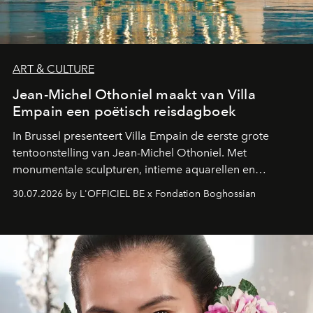
ART & CULTURE
Jean-Michel Othoniel maakt van Villa
Empain een poëtisch reisdagboek
In Brussel presenteert Villa Empain de eerste grote
tentoonstelling van Jean-Michel Othoniel. Met
monumentale sculpturen, intieme aquarellen en
fonkelend Murano-glas creëert de Franse kunstenaar
30.07.2026 by L'OFFICIEL BE x Fondation Boghossian
een emotionele reis waarin elk werk de herinnering
oproept aan een ontmoeting, een bestemming of een
moment van verwondering.