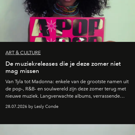
ART & CULTURE
De muziekreleases die je deze zomer niet
mag missen
Van Tyla tot Madonna: enkele van de grootste namen uit
de pop-, R&B- en soulwereld zijn deze zomer terug met
nieuwe muziek. Langverwachte albums, verrassende
comebacks en veelbelovende nieuwe projecten: dit zijn
28.07.2026 by Lesly Conde
de releases die je niet mag missen.