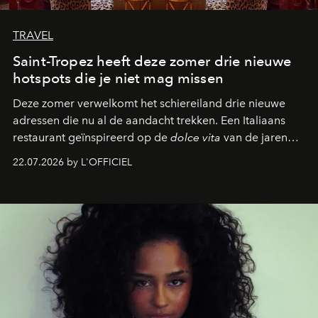
TRAVEL
Saint-Tropez heeft deze zomer drie nieuwe
hotspots die je niet mag missen
Deze zomer verwelkomt het schiereiland drie nieuwe
adressen die nu al de aandacht trekken. Een Italiaans
restaurant geïnspireerd op de
dolce vita
van de jaren
zestig, een Japanse hotspot die na zonsondergang
22.07.2026 by L'OFFICIEL
verandert in een bruisende ontmoetingsplek en de
legendarische Parijse club Raspoutine die eindelijk
neerstrijkt in Saint-Tropez. Dit zijn de nieuwe adressen
die deze zomer de toon zetten, van lange lunches tot
zwoele nachten.