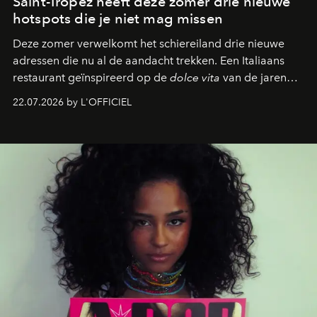
Saint-Tropez heeft deze zomer drie nieuwe
hotspots die je niet mag missen
Deze zomer verwelkomt het schiereiland drie nieuwe
adressen die nu al de aandacht trekken. Een Italiaans
restaurant geïnspireerd op de
dolce vita
van de jaren
zestig, een Japanse hotspot die na zonsondergang
22.07.2026 by L'OFFICIEL
verandert in een bruisende ontmoetingsplek en de
legendarische Parijse club Raspoutine die eindelijk
neerstrijkt in Saint-Tropez. Dit zijn de nieuwe adressen
die deze zomer de toon zetten, van lange lunches tot
zwoele nachten.