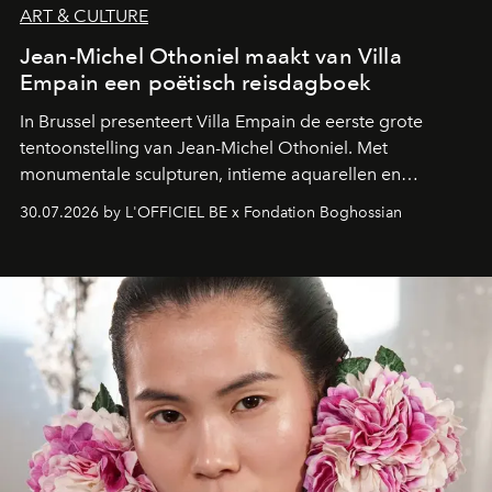
ART & CULTURE
Jean-Michel Othoniel maakt van Villa
Empain een poëtisch reisdagboek
In Brussel presenteert Villa Empain de eerste grote
tentoonstelling van Jean-Michel Othoniel. Met
monumentale sculpturen, intieme aquarellen en
fonkelend Murano-glas creëert de Franse kunstenaar
30.07.2026 by L'OFFICIEL BE x Fondation Boghossian
een emotionele reis waarin elk werk de herinnering
oproept aan een ontmoeting, een bestemming of een
moment van verwondering.