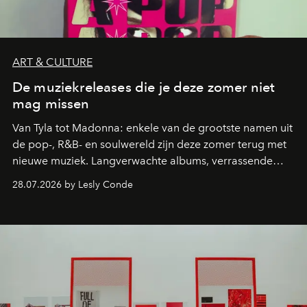
ART & CULTURE
De muziekreleases die je deze zomer niet
mag missen
Van Tyla tot Madonna: enkele van de grootste namen uit
de pop-, R&B- en soulwereld zijn deze zomer terug met
nieuwe muziek. Langverwachte albums, verrassende
comebacks en veelbelovende nieuwe projecten: dit zijn
28.07.2026 by Lesly Conde
de releases die je niet mag missen.