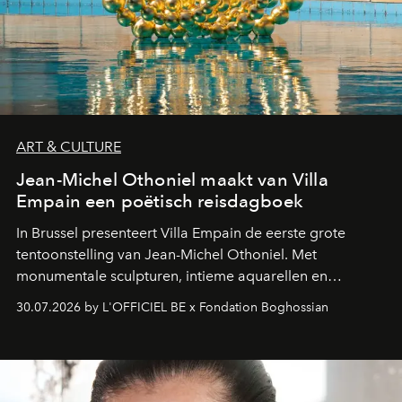
ART & CULTURE
Jean-Michel Othoniel maakt van Villa
Empain een poëtisch reisdagboek
In Brussel presenteert Villa Empain de eerste grote
tentoonstelling van Jean-Michel Othoniel. Met
monumentale sculpturen, intieme aquarellen en
fonkelend Murano-glas creëert de Franse kunstenaar
30.07.2026 by L'OFFICIEL BE x Fondation Boghossian
een emotionele reis waarin elk werk de herinnering
oproept aan een ontmoeting, een bestemming of een
moment van verwondering.