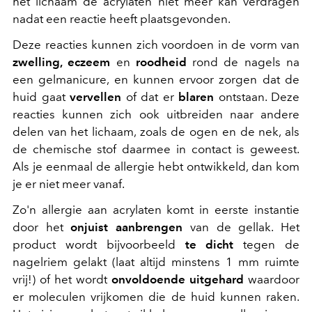
het lichaam de acrylaten niet meer kan verdragen
nadat een reactie heeft plaatsgevonden.
Deze reacties kunnen zich voordoen in de vorm van
zwelling, eczeem
en
roodheid
rond de nagels na
een gelmanicure, en kunnen ervoor zorgen dat de
huid gaat
vervellen
of dat er
blaren
ontstaan. Deze
reacties kunnen zich ook uitbreiden naar andere
delen van het lichaam, zoals de ogen en de nek, als
de chemische stof daarmee in contact is geweest.
Als je eenmaal de allergie hebt ontwikkeld, dan kom
je er niet meer vanaf.
Zo'n allergie aan acrylaten komt in eerste instantie
door het
onjuist aanbrengen
van de gellak. Het
product wordt bijvoorbeeld
te dicht
tegen de
nagelriem gelakt (laat altijd minstens 1 mm ruimte
vrij!) of het wordt
onvoldoende uitgehard
waardoor
er moleculen vrijkomen die de huid kunnen raken.