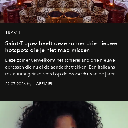
TRAVEL
Saint-Tropez heeft deze zomer drie nieuwe
hotspots die je niet mag missen
Deze zomer verwelkomt het schiereiland drie nieuwe
adressen die nu al de aandacht trekken. Een Italiaans
restaurant geïnspireerd op de
dolce vita
van de jaren
zestig, een Japanse hotspot die na zonsondergang
22.07.2026 by L'OFFICIEL
verandert in een bruisende ontmoetingsplek en de
legendarische Parijse club Raspoutine die eindelijk
neerstrijkt in Saint-Tropez. Dit zijn de nieuwe adressen
die deze zomer de toon zetten, van lange lunches tot
zwoele nachten.