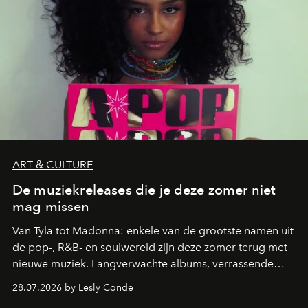
ART & CULTURE
De muziekreleases die je deze zomer niet
mag missen
Van Tyla tot Madonna: enkele van de grootste namen uit
de pop-, R&B- en soulwereld zijn deze zomer terug met
nieuwe muziek. Langverwachte albums, verrassende
comebacks en veelbelovende nieuwe projecten: dit zijn
28.07.2026 by Lesly Conde
de releases die je niet mag missen.