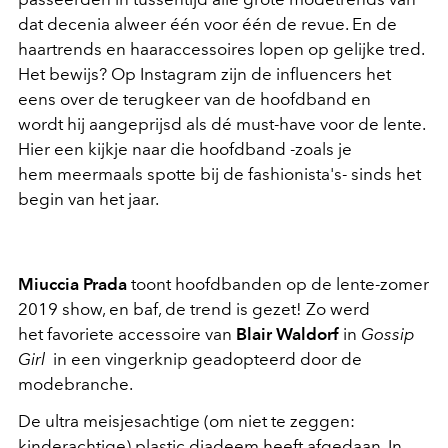
dat decenia alweer één voor één de revue. En de
haartrends en haaraccessoires lopen op gelijke tred.
Het bewijs? Op Instagram zijn de influencers het
eens over de terugkeer van de hoofdband en
wordt hij aangeprijsd als dé must-have voor de lente.
Hier een kijkje naar die hoofdband -zoals je
hem meermaals spotte bij de fashionista's- sinds het
begin van het jaar.
Miuccia Prada
toont hoofdbanden op de lente-zomer
2019 show, en baf, de trend is gezet! Zo werd
het favoriete accessoire van
Blair Waldorf
in
Gossip
Girl
in een vingerknip geadopteerd door de
modebranche.
De ultra meisjesachtige (om niet te zeggen:
kinderachtige) plastic diadeem heeft afgedaan. In