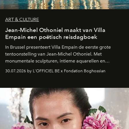
ART & CULTURE
Jean-Michel Othoniel maakt van Villa
Empain een poëtisch reisdagboek
In Brussel presenteert Villa Empain de eerste grote
tentoonstelling van Jean-Michel Othoniel. Met
monumentale sculpturen, intieme aquarellen en
fonkelend Murano-glas creëert de Franse kunstenaar
30.07.2026 by L'OFFICIEL BE x Fondation Boghossian
een emotionele reis waarin elk werk de herinnering
oproept aan een ontmoeting, een bestemming of een
moment van verwondering.