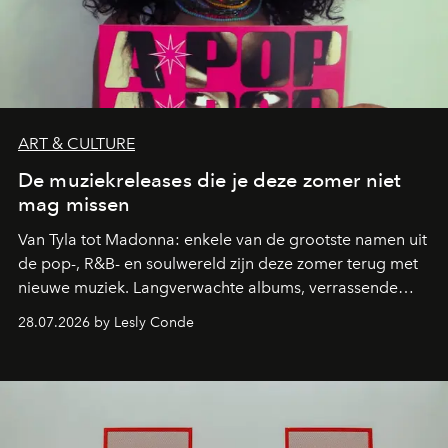
ART & CULTURE
De muziekreleases die je deze zomer niet
mag missen
Van Tyla tot Madonna: enkele van de grootste namen uit
de pop-, R&B- en soulwereld zijn deze zomer terug met
nieuwe muziek. Langverwachte albums, verrassende
comebacks en veelbelovende nieuwe projecten: dit zijn
28.07.2026 by Lesly Conde
de releases die je niet mag missen.