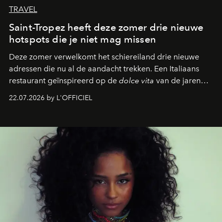
TRAVEL
Saint-Tropez heeft deze zomer drie nieuwe
hotspots die je niet mag missen
Deze zomer verwelkomt het schiereiland drie nieuwe
adressen die nu al de aandacht trekken. Een Italiaans
restaurant geïnspireerd op de
dolce vita
van de jaren
zestig, een Japanse hotspot die na zonsondergang
22.07.2026 by L'OFFICIEL
verandert in een bruisende ontmoetingsplek en de
legendarische Parijse club Raspoutine die eindelijk
neerstrijkt in Saint-Tropez. Dit zijn de nieuwe adressen
die deze zomer de toon zetten, van lange lunches tot
zwoele nachten.