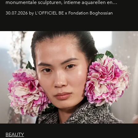
monumentale sculpturen, intieme aquarellen en
fonkelend Murano-glas creëert de Franse kunstenaar
30.07.2026 by L'OFFICIEL BE x Fondation Boghossian
een emotionele reis waarin elk werk de herinnering
oproept aan een ontmoeting, een bestemming of een
moment van verwondering.
BEAUTY