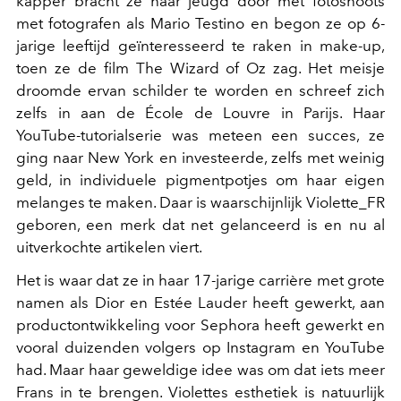
kapper bracht ze haar jeugd door met fotoshoots
met fotografen als Mario Testino en begon ze op 6-
jarige leeftijd geïnteresseerd te raken in make-up,
toen ze de film The Wizard of Oz zag. Het meisje
droomde ervan schilder te worden en schreef zich
zelfs in aan de École de Louvre in Parijs. Haar
YouTube-tutorialserie was meteen een succes, ze
ging naar New York en investeerde, zelfs met weinig
geld, in individuele pigmentpotjes om haar eigen
melanges te maken. Daar is waarschijnlijk Violette_FR
geboren, een merk dat net gelanceerd is en nu al
uitverkochte artikelen viert.
Het is waar dat ze in haar 17-jarige carrière met grote
namen als Dior en Estée Lauder heeft gewerkt, aan
productontwikkeling voor Sephora heeft gewerkt en
vooral duizenden volgers op Instagram en YouTube
had. Maar haar geweldige idee was om dat iets meer
Frans in te brengen. Violettes esthetiek is natuurlijk