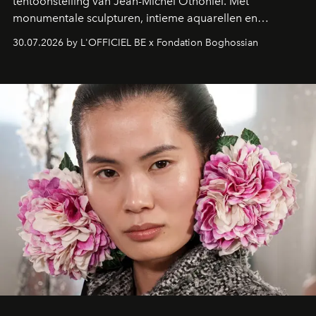
tentoonstelling van Jean-Michel Othoniel. Met
monumentale sculpturen, intieme aquarellen en
fonkelend Murano-glas creëert de Franse kunstenaar
30.07.2026 by L'OFFICIEL BE x Fondation Boghossian
een emotionele reis waarin elk werk de herinnering
oproept aan een ontmoeting, een bestemming of een
moment van verwondering.