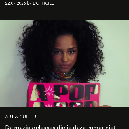
zestig, een Japanse hotspot die na zonsondergang
22.07.2026 by L'OFFICIEL
verandert in een bruisende ontmoetingsplek en de
legendarische Parijse club Raspoutine die eindelijk
neerstrijkt in Saint-Tropez. Dit zijn de nieuwe adressen
die deze zomer de toon zetten, van lange lunches tot
zwoele nachten.
ART & CULTURE
De muziekreleases die je deze zomer niet